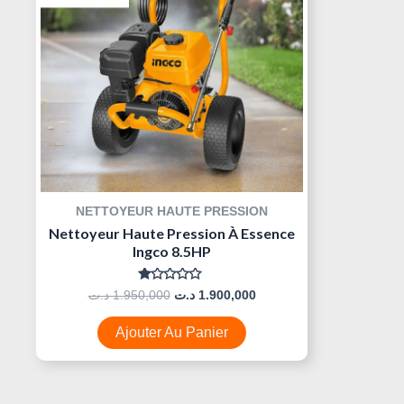
NETTOYEUR HAUTE PRESSION
Nettoyeur Haute Pression À Essence
Ingco 8.5HP
Note
د.ت
1.950,000
د.ت
1.900,000
0
Sur
5
Ajouter Au Panier