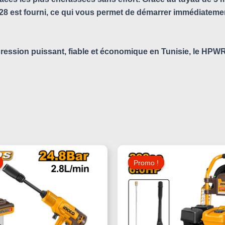
SG028 est fourni, ce qui vous permet de démarrer immédiateme
ression puissant, fiable et économique en Tunisie, le
HPWR
Le
Le
Le
Prix
Prix
Prix
Promo !
Promo !
Initial
Actuel
Initial
Était :
Est :
Était :
160,000 د.ت.
190,000 د.ت.