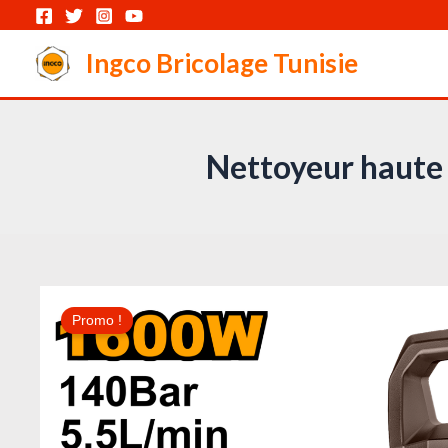
Aller
au
Ingco Bricolage Tunisie
contenu
Nettoyeur haut
Promo !