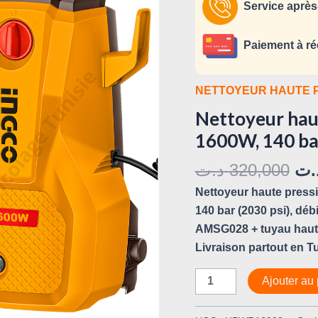
HPWR16008
Service après
–
1600W,
Paiement à ré
140
bar
NETTOYEUR HAUTE 
Nettoyeur ha
1600W, 140 ba
د.ت
320,000
.ت
Nettoyeur haute pres
140 bar (2030 psi), débi
AMSG028 + tuyau haute 
Livraison partout en Tu
Ajouter au 