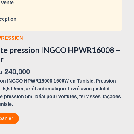
-vente
ception
PRESSION
ute pression INGCO HPWR16008 –
r
د
240,000
sion INGCO HPWR16008 1600W en Tunisie. Pression
t 5,5 L/min, arrêt automatique. Livré avec pistolet
pression 5m. Idéal pour voitures, terrasses, façades.
nisie.
panier