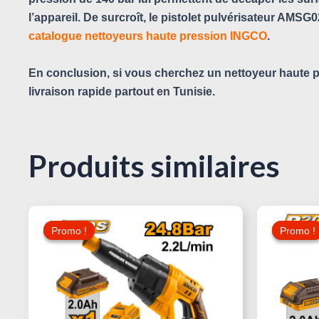
l’appareil. De surcroît, le pistolet pulvérisateur AM
catalogue nettoyeurs haute pression INGCO
.
En conclusion, si vous cherchez un nettoyeur haute p
livraison rapide partout en Tunisie.
Produits similaires
Le
Le
Prix
Prix
Promo !
Promo !
Promo !
Promo !
Initial
Actuel
Était :
Est :
199,000 د.ت.
210,000 د.ت.