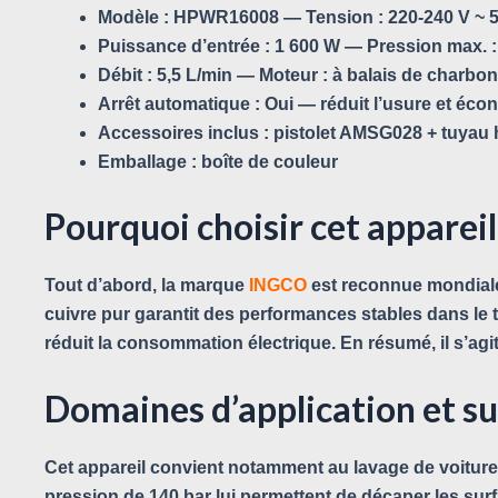
Modèle :
HPWR16008 —
Tension :
220-240 V ~ 
Puissance d’entrée :
1 600 W —
Pression max. :
Débit :
5,5 L/min —
Moteur :
à balais de charbon,
Arrêt automatique :
Oui — réduit l’usure et éco
Accessoires inclus :
pistolet AMSG028 + tuyau h
Emballage :
boîte de couleur
Pourquoi choisir cet apparei
Tout d’abord, la marque
INGCO
est reconnue mondialem
cuivre pur garantit des performances stables dans le 
réduit la consommation électrique. En résumé, il s’agit
Domaines d’application et s
Cet appareil convient notamment au lavage de voitures,
pression de 140 bar lui permettent de décaper les surf