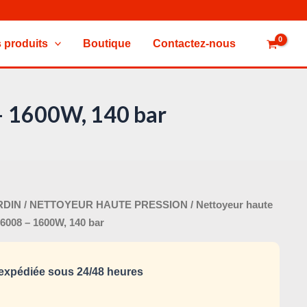
 produits
Boutique
Contactez-nous
 1600W, 140 bar
Le
RDIN
/
NETTOYEUR HAUTE PRESSION
/ Nettoyeur haute
x
prix
008 – 1600W, 140 bar
tial
actuel
it :
est :
xpédiée sous 24/48 heures
240,000 د.ت.
320,000 د.ت.