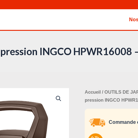
Nos
e pression INGCO HPWR16008 –
Le
quantité
Accueil
/
OUTILS DE JA
pri
de
pression INGCO HPWR16
ini
Nettoyeur
éta
haute
Commande e
pression
INGCO