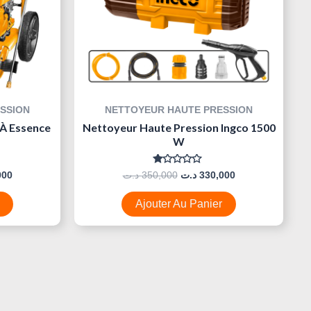
SSION
NETTOYEUR HAUTE PRESSION
 À Essence
Nettoyeur Haute Pression Ingco 1500
W
Note
000
د.ت
350,000
د.ت
330,000
0
Sur
5
Ajouter Au Panier