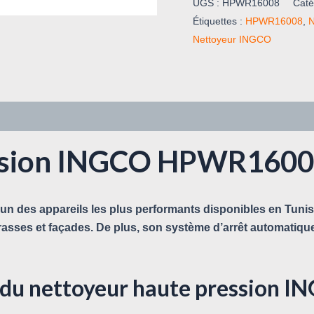
UGS :
HPWR16008
Caté
Étiquettes :
HPWR16008
,
N
Nettoyeur INGCO
ssion INGCO HPWR16008
’un des appareils les plus performants disponibles en Tuni
terrasses et façades. De plus, son système d’arrêt automatiqu
s du nettoyeur haute pressio