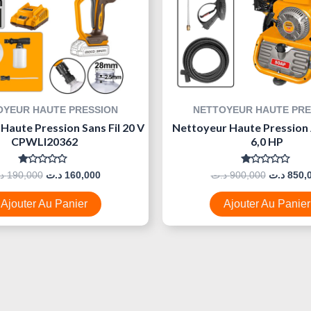
OYEUR HAUTE PRESSION
NETTOYEUR HAUTE PRE
Haute Pression Sans Fil 20 V
Nettoyeur Haute Pression
CPWLI20362
6,0 HP
Note
Note
د
190,000
د.ت
160,000
د.ت
900,000
د.ت
850,
0
0
Sur
Sur
5
5
Ajouter Au Panier
Ajouter Au Panier