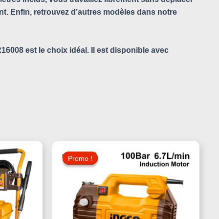
nt. Enfin, retrouvez d’autres modèles dans notre
16008
est le choix idéal. Il est disponible avec
Le
Le
Le
Prix
Prix
Prix
Promo !
Promo !
Actuel
Initial
Actuel
Est :
Était :
Est :
330,000 د.ت.
350,000 د.ت.
850,000 د.ت.
900,000 د.ت.