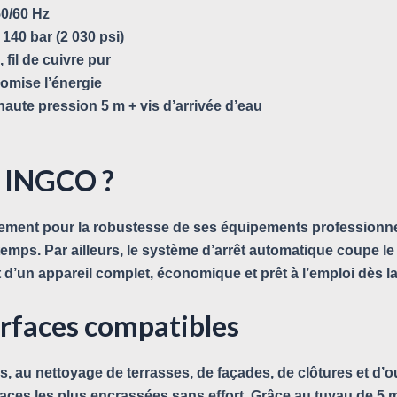
50/60 Hz
140 bar (2 030 psi)
 fil de cuivre pur
nomise l’énergie
aute pression 5 m + vis d’arrivée d’eau
l INGCO ?
ent pour la robustesse de ses équipements professionnels.
temps. Par ailleurs, le système d’arrêt automatique coupe le
 d’un appareil complet, économique et prêt à l’emploi dès la
urfaces compatibles
 au nettoyage de terrasses, de façades, de clôtures et d’out
aces les plus encrassées sans effort. Grâce au tuyau de 5 m