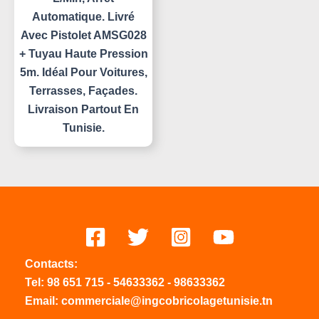
Automatique. Livré
Avec Pistolet AMSG028
+ Tuyau Haute Pression
5m. Idéal Pour Voitures,
Terrasses, Façades.
Livraison Partout En
Tunisie.
Contacts:
Tel:
98 651 715
-
54633
362
-
98633362
Email: commerciale@ingcobricolagetunisie.tn