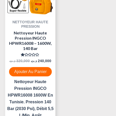
NETTOYEUR HAUTE
PRESSION
Nettoyeur Haute
Pression INGCO
HPWR16008 – 1600W,
140 Bar
Note
د.ت
320,000
د.ت
240,000
0
Sur
5
Ajouter Au Panier
Nettoyeur Haute
Pression INGCO
HPWR16008 1600W En
Tunisie. Pression 140
Bar (2030 Psi), Débit 5,5
L/min, Arrêt