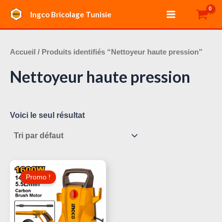
Aller
Main
Ingco Bricolage Tunisie
au
Menu
contenu
Accueil
/ Produits identifiés “Nettoyeur haute pression”
Nettoyeur haute pression
Voici le seul résultat
Le
Le
Prix
Prix
Promo !
Initial
Actuel
Était :
Est :
240,000 د.ت.
320,000 د.ت.