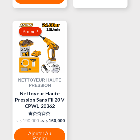
Le
Le
Prix
Prix
Promo !
Promo !
Initial
Actuel
Était :
Est :
160,000 د.ت.
190,000 د.ت.
NETTOYEUR HAUTE
PRESSION
Nettoyeur Haute
Pression Sans Fil 20 V
CPWLI20362
Note
د.ت
190,000
د.ت
160,000
0
Sur
5
Ajouter Au
Panier