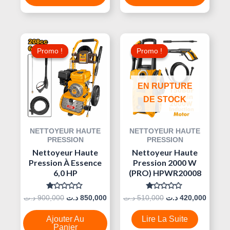
Le
Le
Le
Le
Prix
Prix
Prix
Prix
Promo !
Promo !
Promo !
Promo !
Initial
Actuel
Initial
Actuel
Était :
Est :
Était :
Est :
510,000 د.ت.
850,000 د.ت.
900,000 د.ت.
EN RUPTURE
DE STOCK
NETTOYEUR HAUTE
NETTOYEUR HAUTE
PRESSION
PRESSION
Nettoyeur Haute
Nettoyeur Haute
Pression À Essence
Pression 2000 W
6,0 HP
(PRO) HPWR20008
Note
Note
د.ت
900,000
د.ت
850,000
د.ت
510,000
د.ت
420,000
0
0
Sur
Sur
5
5
Ajouter Au
Lire La Suite
Panier