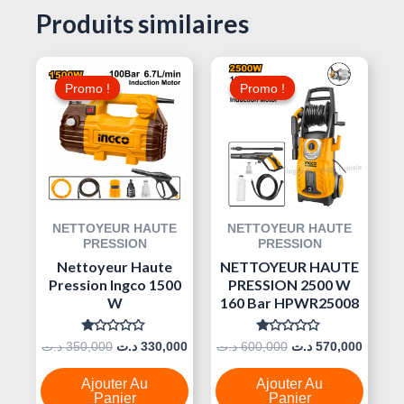
Produits similaires
Le
Le
Le
Le
Prix
Prix
Prix
Prix
Promo !
Promo !
Promo !
Promo !
Initial
Actuel
Initial
Actuel
Était :
Est :
Était :
Est :
600,000 د.ت.
330,000 د.ت.
350,000 د.ت.
NETTOYEUR HAUTE
NETTOYEUR HAUTE
PRESSION
PRESSION
Nettoyeur Haute
NETTOYEUR HAUTE
Pression Ingco 1500
PRESSION 2500 W
W
160 Bar HPWR25008
Note
Note
د.ت
350,000
د.ت
330,000
د.ت
600,000
د.ت
570,000
0
0
Sur
Sur
5
5
Ajouter Au
Ajouter Au
Panier
Panier