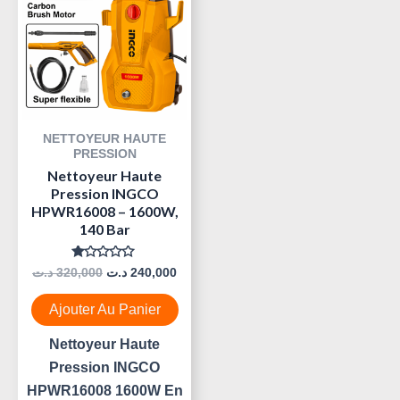
Était :
Est :
240,000 د.ت.
320,000 د.ت.
NETTOYEUR HAUTE
PRESSION
Nettoyeur Haute
Pression INGCO
HPWR16008 – 1600W,
140 Bar
Note
د.ت
320,000
د.ت
240,000
0
Sur
5
Ajouter Au Panier
Nettoyeur Haute
Pression INGCO
HPWR16008 1600W En