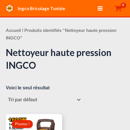
Aller
Main
Ingco Bricolage Tunisie
au
Menu
contenu
Accueil
/ Produits identifiés “Nettoyeur haute pression
INGCO”
Nettoyeur haute pression
INGCO
Voici le seul résultat
Le
Le
Prix
Prix
Promo !
Initial
Actuel