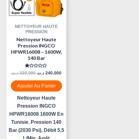
NETTOYEUR HAUTE
PRESSION
Nettoyeur Haute
Pression INGCO
HPWR16008 – 1600W,
140 Bar
Note
د.ت
320,000
د.ت
240,000
0
Sur
5
Ajouter Au Panier
Nettoyeur Haute
Pression INGCO
HPWR16008 1600W En
Tunisie. Pression 140
Bar (2030 Psi), Débit 5,5
L/min, Arrêt