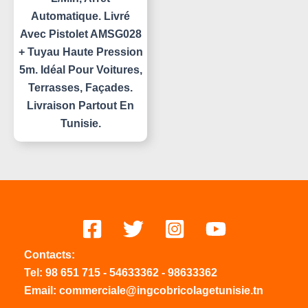
Automatique. Livré
Avec Pistolet AMSG028
+ Tuyau Haute Pression
5m. Idéal Pour Voitures,
Terrasses, Façades.
Livraison Partout En
Tunisie.
Contacts:
Tel:
98 651 715
-
54633
362
-
98633362
Email: commerciale@ingcobricolagetunisie.tn