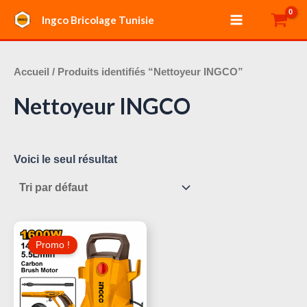
Aller
Main
Ingco Bricolage Tunisie
au
Menu
contenu
Accueil
/ Produits identifiés “Nettoyeur INGCO”
Nettoyeur INGCO
Voici le seul résultat
Le
Le
Prix
Prix
Promo !
Initial
Actuel
Était :
Est :
240,000 د.ت.
320,000 د.ت.