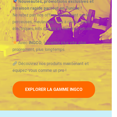
Nouveautés, promotions exclusives et
livraison rapide partout en Tunisie !
Ne ratez pas nos offres du moment sur les
perceuses, meuleuses, clés à chocs, scies
électriques, kits d’outils et bien plus encore…
Avec
INGCO
, travaillez plus vite, plus
proprement, plus longtemps.
Découvrez nos produits maintenant et
équipez-vous comme un pro !
EXPLORER LA GAMME INGCO