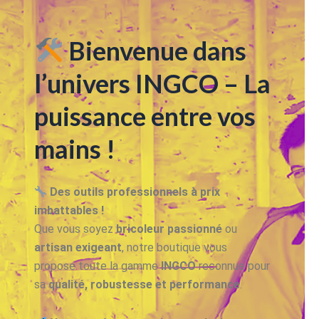
Bienvenue dans
l’univers INGCO – La
puissance entre vos
mains !
Des outils professionnels à prix
imbattables !
Que vous soyez
bricoleur passionné
ou
artisan exigeant
, notre boutique vous
propose toute la gamme
INGCO
reconnue pour
sa
qualité, robustesse et performance
.