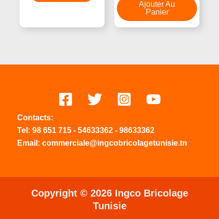
5
Ajouter Au
Panier
Contacts:
Tel:
98 651 715
-
54633
362
-
98633362
Email: commerciale@ingcobricolagetunisie.tn
Copyright © 2026 Ingco Bricolage
Tunisie