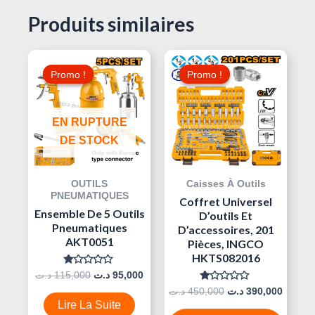
Produits similaires
Le
Le
Le
Le
Prix
Prix
Prix
Prix
Promo !
Promo !
Promo !
Promo !
Initial
Actuel
Initial
Actuel
Était :
Est :
Était :
Est :
450,000 د.ت.
95,000 د.ت.
115,000 د.ت.
EN RUPTURE
DE STOCK
OUTILS
Caisses À Outils
PNEUMATIQUES
Coffret Universel
Ensemble De 5 Outils
D’outils Et
Pneumatiques
D’accessoires, 201
AKT0051
Pièces, INGCO
HKTS082016
Note
د.ت
115,000
د.ت
95,000
0
Note
د.ت
450,000
د.ت
390,000
Sur
0
5
Lire La Suite
Sur