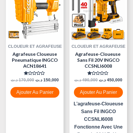
Était :
Est :
Était :
Est :
490,000 د.ت.
150,000 د.ت.
170,000 د.ت.
CLOUEUR ET AGRAFEUSE
CLOUEUR ET AGRAFEUSE
Agrafeuse Cloueuse
Agrafeuse-Cloueuse
Pneumatique INGCO
Sans Fil 20V INGCO
ACN18641
CCSNLI6008
Note
Note
د.ت
170,000
د.ت
150,000
د.ت
490,000
د.ت
450,000
0
0
Sur
Sur
5
5
Ajouter Au Panier
Ajouter Au Panier
L’agrafeuse-Cloueuse
Sans Fil INGCO
CCSNLI6008
Fonctionne Avec Une