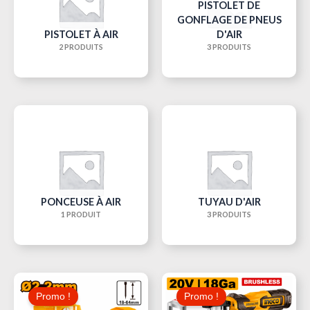
PISTOLET DE
GONFLAGE DE PNEUS
PISTOLET À AIR
D'AIR
2 PRODUITS
3 PRODUITS
PONCEUSE À AIR
TUYAU D'AIR
1 PRODUIT
3 PRODUITS
Le
Le
Le
Le
Prix
Prix
Prix
Prix
Promo !
Promo !
Initial
Actuel
Initial
Actue