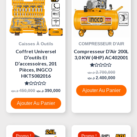
390,000 د.ت.
450,000 د.ت.
Caisses À Outils
COMPRESSEUR D'AIR
Coffret Universel
Compresseur D’Air 200L
D’outils Et
3,0 KW (4HP) AC402001
D’accessoires, 201
Pièces, INGCO
Note
د.ت
2.700,000
HKTS082016
0
د.ت
2.400,000
Sur
5
Note
Ajouter Au Panier
د.ت
450,000
د.ت
390,000
0
Sur
5
Ajouter Au Panier
Le
Le
Le
Le
Prix
Prix
Prix
Prix
Promo !
Promo !