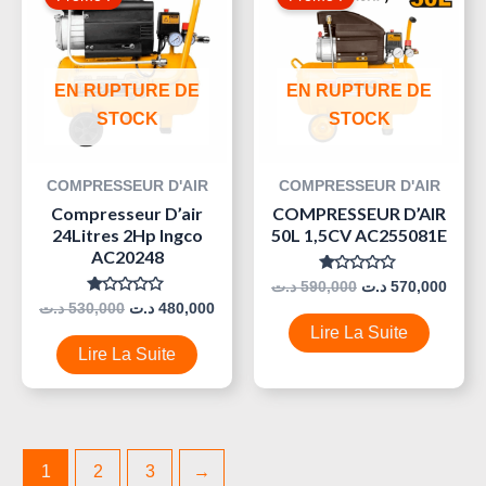
Initial
Actuel
Initial
Actue
Était :
Est :
Était :
Est :
590,000 د.ت.
480,000 د.ت.
530,000 د.ت.
EN RUPTURE DE
EN RUPTURE DE
STOCK
STOCK
COMPRESSEUR D'AIR
COMPRESSEUR D'AIR
Compresseur D’air
COMPRESSEUR D’AIR
24Litres 2Hp Ingco
50L 1,5CV AC255081E
AC20248
Note
د.ت
590,000
د.ت
570,000
0
Note
د.ت
530,000
د.ت
480,000
Sur
0
5
Lire La Suite
Sur
5
Lire La Suite
1
2
3
→