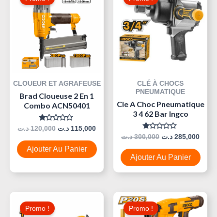
Initial
Actuel
Initial
Actue
Était :
Est :
Était :
Est :
300,000 د.ت.
115,000 د.ت.
120,000 د.ت.
CLOUEUR ET AGRAFEUSE
CLÉ À CHOCS
PNEUMATIQUE
Brad Cloueuse 2 En 1
Cle A Choc Pneumatique
Combo ACN50401
3 4 62 Bar Ingco
Note
د.ت
120,000
د.ت
115,000
0
Note
د.ت
300,000
د.ت
285,000
Sur
0
5
Sur
Ajouter Au Panier
5
Ajouter Au Panier
Le
Le
Le
Le
Prix
Prix
Prix
Prix
Promo !
Promo !
Initial
Actuel
Initial
Actue