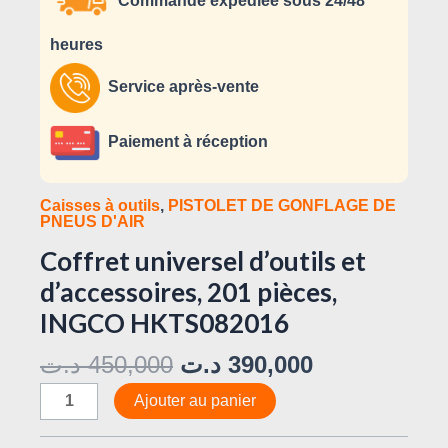
Commande expédiée sous 24/48
heures
Service après-vente
Paiement à réception
Caisses à outils
,
PISTOLET DE GONFLAGE DE
PNEUS D'AIR
Coffret universel d’outils et
d’accessoires, 201 pièces,
INGCO HKTS082016
د.ت
450,000
د.ت
390,000
Ajouter au panier