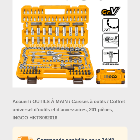
était :
est :
universel
390,0
450,000 د.ت.
d'outils
et
d'accessoires,
201
pièces,
INGCO
HKTS082016
Accueil
/
OUTILS À MAIN
/
Caisses à outils
/ Coffret
universel d’outils et d’accessoires, 201 pièces,
INGCO HKTS082016