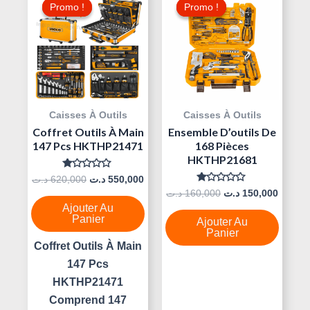
Prix
Prix
Prix
Prix
Promo !
Promo !
Promo !
Promo !
Initial
Actuel
Initial
Actuel
Était :
Est :
Était :
Est :
160,000 د.ت.
550,000 د.ت.
620,000 د.ت.
Caisses À Outils
Caisses À Outils
Coffret Outils À Main
Ensemble D’outils De
147 Pcs HKTHP21471
168 Pièces
HKTHP21681
Note
د.ت
620,000
د.ت
550,000
0
Note
د.ت
160,000
د.ت
150,000
Sur
0
5
Ajouter Au
Sur
5
Panier
Ajouter Au
Panier
Coffret Outils À Main
147 Pcs
HKTHP21471
Comprend 147