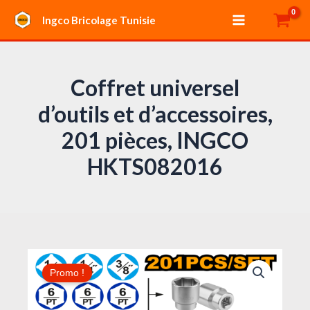
Aller
Main
Ingco Bricolage Tunisie
au
Menu
contenu
Coffret universel
d’outils et d’accessoires,
201 pièces, INGCO
HKTS082016
Le
Le
quantité
prix
prix
Promo !
de
initial
actuel
Coffret