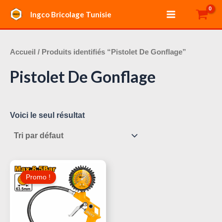
Aller
Main
Ingco Bricolage Tunisie
au
Menu
contenu
Accueil
/ Produits identifiés “Pistolet De Gonflage”
Pistolet De Gonflage
Voici le seul résultat
Le
Le
Prix
Prix
Promo !
Initial
Actuel
Était :
Est :
35,000 د.ت.
38,000 د.ت.