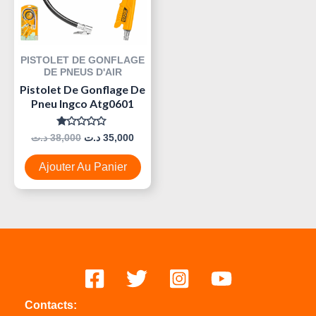
PISTOLET DE GONFLAGE
DE PNEUS D'AIR
Pistolet De Gonflage De
Pneu Ingco Atg0601
Note
د.ت
38,000
د.ت
35,000
0
Sur
5
Ajouter Au Panier
Contacts: