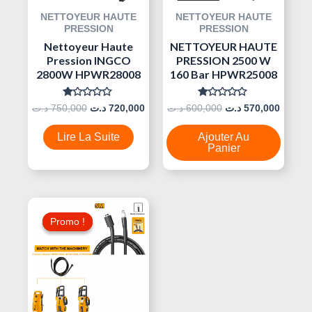
NETTOYEUR HAUTE
NETTOYEUR HAUTE
PRESSION
PRESSION
Nettoyeur Haute
NETTOYEUR HAUTE
Pression INGCO
PRESSION 2500 W
2800W HPWR28008
160 Bar HPWR25008
Note
Note
د.ت
750,000
د.ت
720,000
د.ت
600,000
د.ت
570,000
0
0
Sur
Sur
5
5
Lire La Suite
Ajouter Au
Panier
Le
Le
Prix
Prix
Promo !
Promo !
Initial
Actuel
Était :
Est :
40,000 د.ت.
50,000 د.ت.