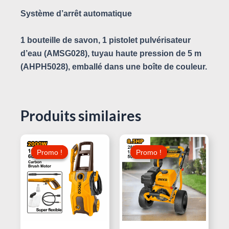
Système d’arrêt automatique
1 bouteille de savon, 1 pistolet pulvérisateur
d’eau (AMSG028), tuyau haute pression de 5 m
(AHPH5028), emballé dans une boîte de couleur.
Produits similaires
Le
Le
Le
Le
Prix
Prix
Prix
Prix
Promo !
Promo !
Promo !
Promo !
Initial
Actuel
Initial
Actuel
Était :
Est :
Était :
Est :
330,000 د.ت.
350,000 د.ت.