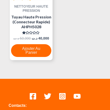
NETTOYEUR HAUTE
PRESSION
Tuyau Haute Pression
(Connecteur Rapide)
AHPH5028
Note
د.ت
50,000
د.ت
40,000
0
Sur
5
Ajouter Au
Panier
Contacts: