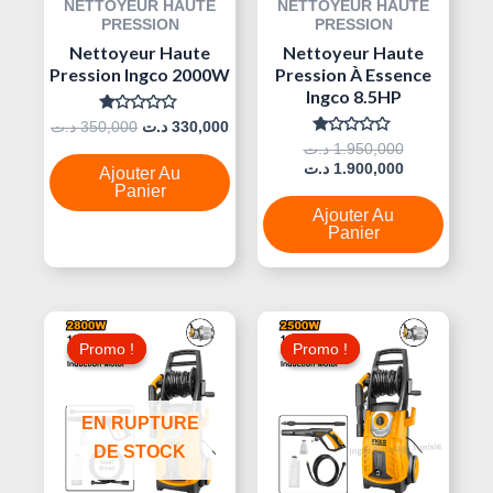
NETTOYEUR HAUTE
NETTOYEUR HAUTE
PRESSION
PRESSION
Nettoyeur Haute
Nettoyeur Haute
Pression Ingco 2000W
Pression À Essence
Ingco 8.5HP
Note
د.ت
350,000
د.ت
330,000
0
Note
د.ت
1.950,000
Sur
0
5
د.ت
1.900,000
Ajouter Au
Sur
5
Panier
Ajouter Au
Panier
Le
Le
Le
Le
Prix
Prix
Prix
Prix
Promo !
Promo !
Promo !
Promo !
Initial
Actuel
Initial
Actuel
Était :
Est :
Était :
Est :
600,000 د.ت.
720,000 د.ت.
750,000 د.ت.
EN RUPTURE
DE STOCK