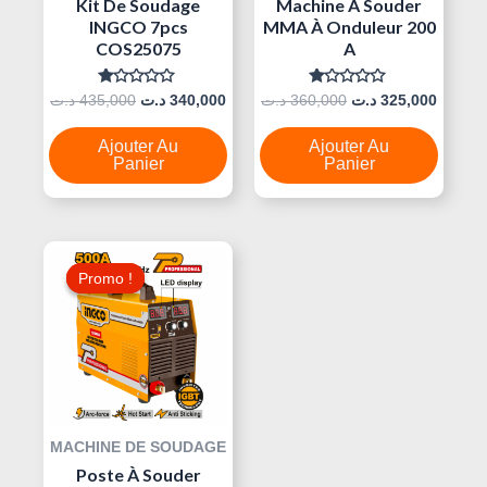
Kit De Soudage
Machine À Souder
INGCO 7pcs
MMA À Onduleur 200
COS25075
A
Note
Note
د.ت
435,000
د.ت
340,000
د.ت
360,000
د.ت
325,000
0
0
Sur
Sur
5
5
Ajouter Au
Ajouter Au
Panier
Panier
Le
Le
Prix
Prix
Promo !
Promo !
Initial
Actuel
Était :
Est :
1.300,000 د.ت.
1.200,000 د.ت.
MACHINE DE SOUDAGE
Poste À Souder