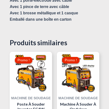
Avec 1 porte-électrode avec câble
Avec 1 pince de terre avec câble
Avec 1 brosse métallique et 1 casque
Emballé dans une boîte en carton
Produits similaires
Le
Le
Le
Le
Prix
Prix
Prix
Prix
Promo !
Promo !
Promo !
Promo !
Initial
Actuel
Initial
Actuel
Était :
Est :
Était :
Est :
810,000 د.ت.
295,000 د.ت.
355,000 د.ت.
MACHINE DE SOUDAGE
MACHINE DE SOUDAGE
Poste À Souder
Machine À Souder À
Inverter FCAW
Onduleur