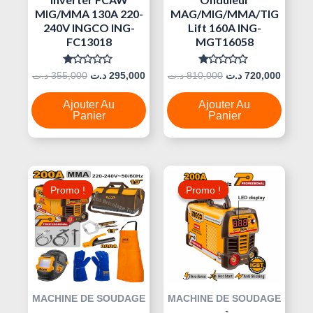
MIG/MMA 130A 220-
MAG/MIG/MMA/TIG
240V INGCO ING-
Lift 160A ING-
FC13018
MGT16058
Note
Note
د.ت
355,000
د.ت
295,000
د.ت
810,000
د.ت
720,000
0
0
Sur
Sur
5
5
Ajouter Au
Ajouter Au
Panier
Panier
Le
Le
Le
Le
Prix
Prix
Prix
Prix
Promo !
Promo !
Promo !
Promo !
Initial
Actuel
Initial
Actuel
Était :
Est :
Était :
Est :
360,000 د.ت.
340,000 د.ت.
435,000 د.ت.
MACHINE DE SOUDAGE
MACHINE DE SOUDAGE