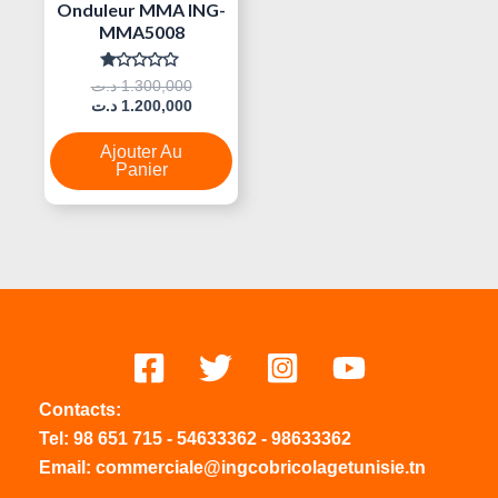
Onduleur MMA ING-
MMA5008
Note
د.ت
1.300,000
0
د.ت
1.200,000
Sur
5
Ajouter Au
Panier
Contacts:
Tel:
98 651 715
-
54633
362
-
98633362
Email: commerciale@ingcobricolagetunisie.tn