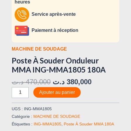
heures
Service après-vente
Paiement à réception
MACHINE DE SOUDAGE
Poste À Souder Onduleur
MMA ING-MMA1805 180A
د.ت
470,000
د.ت
380,000
Ajouter au panier
UGS :
ING-MMA1805
Catégorie :
MACHINE DE SOUDAGE
Étiquettes :
ING-MMA1805
,
Poste À Souder MMA 180A