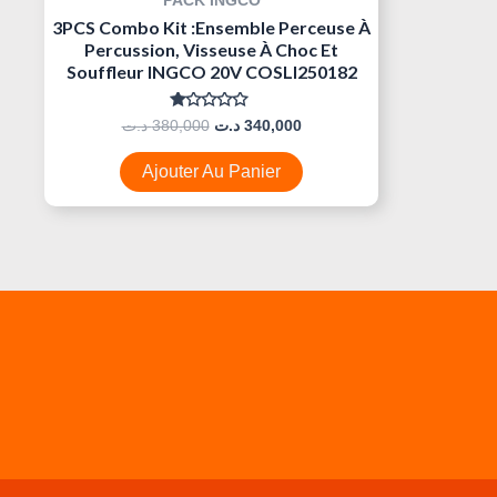
PACK INGCO
3PCS Combo Kit :Ensemble Perceuse À
Percussion, Visseuse À Choc Et
Souffleur INGCO 20V COSLI250182
Note
د.ت
380,000
د.ت
340,000
0
Sur
5
Ajouter Au Panier