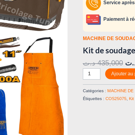
7pcs
Service après
COS25075
Paiement à ré
MACHINE DE SOUDA
Kit de souda
د.ت
435,000
.ت
Ajouter au 
Catégories :
MACHINE DE
Étiquettes :
COS25075
,
Ki