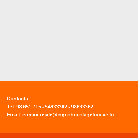
Contacts:
Tel:
98 651 715
-
54633
362
-
98633362
Email: commerciale@ingcobricolagetunisie.tn