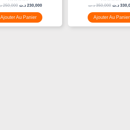
Note
Note
د
250,000
د.ت
230,000
د.ت
350,000
د.ت
330,
0
0
Sur
Sur
5
5
Ajouter Au Panier
Ajouter Au Panier