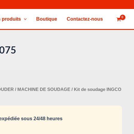
 produits
Boutique
Contactez-nous
5075
Le
OUDER
/
MACHINE DE SOUDAGE
/ Kit de soudage INGCO
x
prix
tial
actuel
it :
est :
xpédiée sous 24/48 heures
340,000 د.ت.
435,000 د.ت.