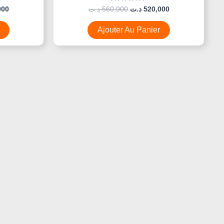
Note
000
د.ت
560,000
د.ت
520,000
0
Sur
5
Ajouter Au Panier