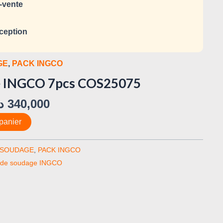
-vente
ception
GE
,
PACK INGCO
ge INGCO 7pcs COS25075
د
340,000
panier
 SOUDAGE
,
PACK INGCO
t de soudage INGCO