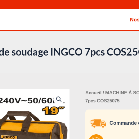
Nos
 de soudage INGCO 7pcs COS2
Le
quantité
Accueil
/
MACHINE À S
pri
de
7pcs COS25075
ini
Kit
éta
de
Commande e
soudage
INGCO