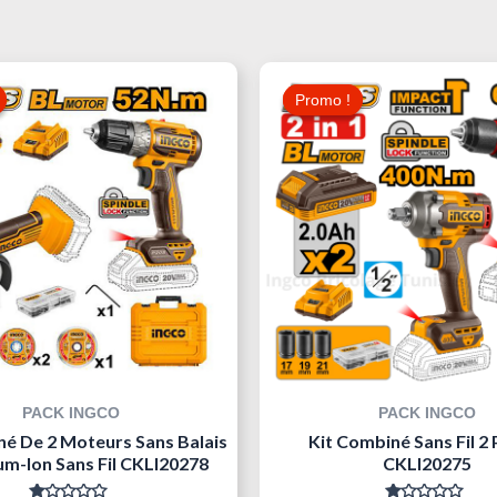
Le
Le
Le
Prix
Prix
Prix
Promo !
Promo !
Initial
Actuel
Initial
Était :
Est :
Était :
230,000 د.ت.
250,000 د.ت.
PACK INGCO
PACK INGCO
né De 2 Moteurs Sans Balais
Kit Combiné Sans Fil 2 
um-Ion Sans Fil CKLI20278
CKLI20275