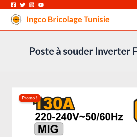
Aller
au
Ingco Bricolage Tunisie
contenu
Poste à souder Inver
Promo !