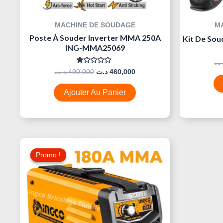
MACHINE DE SOUDAGE
M
Poste À Souder Inverter MMA 250A
Kit De So
ING-MMA25069
.ت
Note
د.ت
490,000
د.ت
460,000
0
Sur
5
Ajouter Au Panier
Le
Le
Prix
Prix
Promo !
Promo !
Initial
Actuel
Était :
Est :
380,000 د.ت.
470,000 د.ت.