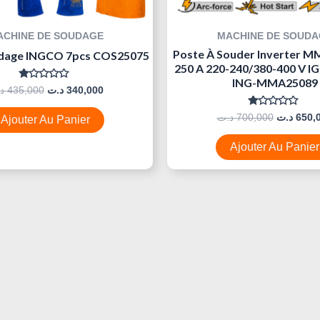
ACHINE DE SOUDAGE
MACHINE DE SOUDA
Poste À Souder Inverter M
udage INGCO 7pcs COS25075
250 A 220-240/380-400 V 
ING-MMA25089
Note
د
435,000
د.ت
340,000
0
Sur
Note
5
د.ت
700,000
د.ت
650,
Ajouter Au Panier
0
Sur
5
Ajouter Au Panier