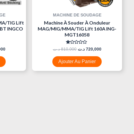
GE
MACHINE DE SOUDAGE
MA/TIG Lift
Machine À Souder À Onduleur
IGBT INGCO
MAG/MIG/MMA/TIG Lift 160A ING-
MGT16058
Note
000
د.ت
810,000
د.ت
720,000
0
Sur
5
Ajouter Au Panier