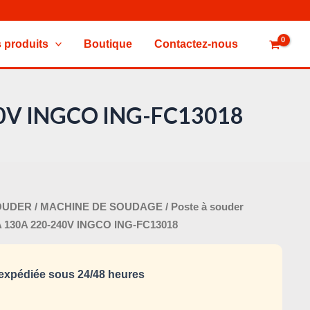
 produits
Boutique
Contactez-nous
40V INGCO ING-FC13018
Le
OUDER
/
MACHINE DE SOUDAGE
/ Poste à souder
x
prix
 130A 220-240V INGCO ING-FC13018
tial
actuel
it :
est :
xpédiée sous 24/48 heures
295,000 د.ت.
355,000 د.ت.