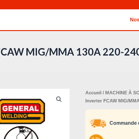
Nos
ter FCAW MIG/MMA 130A 220-2
Le
quantité
Accueil
/
MACHINE À S
pri
de
Inverter FCAW MIG/MMA
ini
Poste
éta
à
Commande e
souder
Inverter