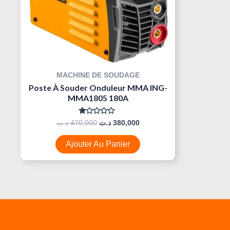
MACHINE DE SOUDAGE
Poste À Souder Onduleur MMA ING-
MMA1805 180A
Note
د.ت
470,000
د.ت
380,000
0
Sur
5
Ajouter Au Panier