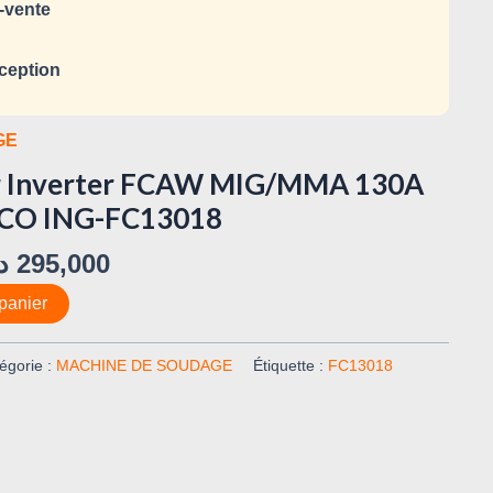
-vente
ception
GE
er Inverter FCAW MIG/MMA 130A
CO ING-FC13018
د
295,000
panier
égorie :
MACHINE DE SOUDAGE
Étiquette :
FC13018