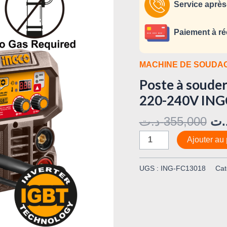
FCAW
Service après
MIG/MMA
130A
Paiement à ré
220-
240V
MACHINE DE SOUDA
INGCO
Poste à soud
ING-
FC13018
220-240V ING
د.ت
355,000
.ت
Ajouter au 
UGS :
ING-FC13018
Cat