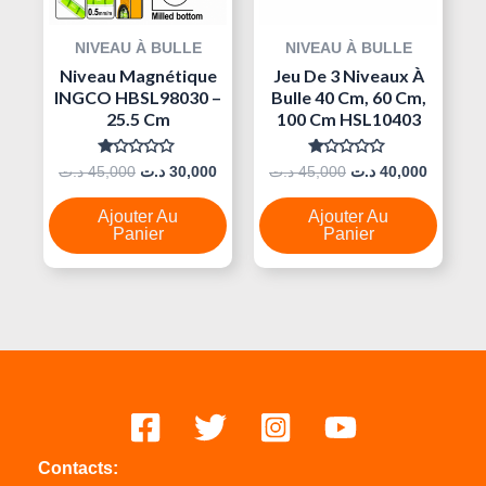
NIVEAU À BULLE
NIVEAU À BULLE
Niveau Magnétique
Jeu De 3 Niveaux À
INGCO HBSL98030 –
Bulle 40 Cm, 60 Cm,
25.5 Cm
100 Cm HSL10403
Note
Note
د.ت
45,000
د.ت
30,000
د.ت
45,000
د.ت
40,000
0
0
Sur
Sur
5
5
Ajouter Au
Ajouter Au
Panier
Panier
Contacts: