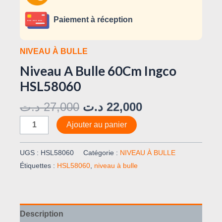
Paiement à réception
NIVEAU À BULLE
Niveau A Bulle 60Cm Ingco
HSL58060
د.ت
27,000
د.ت
22,000
Ajouter au panier
UGS :
HSL58060
Catégorie :
NIVEAU À BULLE
Étiquettes :
HSL58060
,
niveau à bulle
Description