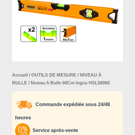
Ingco
HSL58060
Accueil
/
OUTILS DE MESURE
/
NIVEAU À
BULLE
/ Niveau A Bulle 60Cm Ingco HSL58060
Commande expédiée sous 24/48
heures
Service après-vente