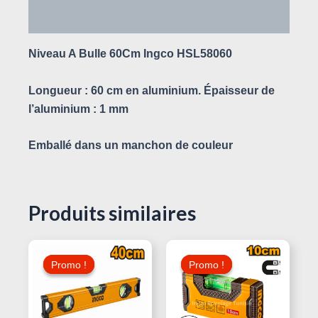
Avis (0)
Niveau A Bulle 60Cm Ingco HSL58060
Longueur : 60 cm en aluminium. Épaisseur de
l’aluminium : 1 mm
Emballé dans un manchon de couleur
Produits similaires
Le
Le
Le
Le
Prix
Prix
Prix
Prix
Promo !
Promo !
Promo !
Promo !
Initial
Actuel
Initial
Actuel
Était :
Est :
Était :
Est :
20,000 د.ت.
16,000 د.ت.
20,000 د.ت.