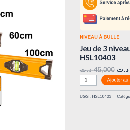
à
Service après
bulle
40
Paiement à ré
cm,
60
NIVEAU À BULLE
cm,
Jeu de 3 nivea
100
cm
HSL10403
HSL10403
د.ت
45,000
د.ت
Ajouter au 
UGS :
HSL10403
Catégo