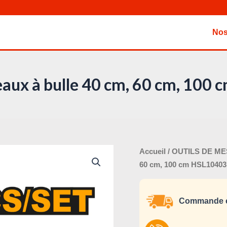
Nos
veaux à bulle 40 cm, 60 cm, 100
Le
quantité
Accueil
/
OUTILS DE M
prix
de
60 cm, 100 cm HSL10403
initi
Jeu
était
de
Commande e
3
niveaux