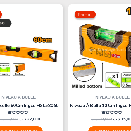
Le
Le
Le
Prix
Prix
Prix
Promo !
Promo !
Initial
Actuel
Initial
Était :
Est :
Était :
22,000 د.ت.
27,000 د.ت.
NIVEAU À BULLE
NIVEAU À BULLE
Bulle 60Cm Ingco HSL58060
Niveau À Bulle 10 Cm Ingc
Note
Note
د.
27,000
د.ت
22,000
د.ت
20,000
د.ت
15,0
0
0
Sur
Sur
5
5