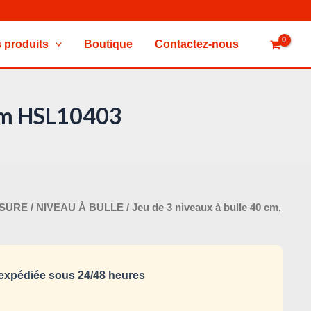
 produits
Boutique
Contactez-nous
 cm HSL10403
Le
ESURE
/
NIVEAU À BULLE
/ Jeu de 3 niveaux à bulle 40 cm,
prix
al
actuel
 :
est :
xpédiée sous 24/48 heures
40,000 د.ت.
45,000 د.ت.