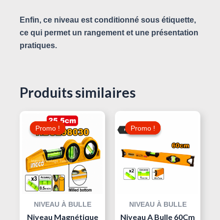
Enfin, ce niveau est conditionné sous étiquette,
ce qui permet un rangement et une présentation
pratiques.
Produits similaires
Le
Le
Le
Le
Prix
Prix
Prix
Prix
Promo !
Promo !
Promo !
Promo !
Initial
Actuel
Initial
Actuel
Était :
Est :
Était :
Est :
27,000 د.ت.
30,000 د.ت.
45,000 د.ت.
NIVEAU À BULLE
NIVEAU À BULLE
Niveau Magnétique
Niveau A Bulle 60Cm