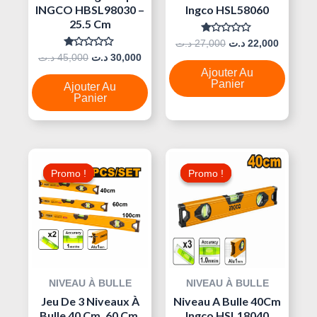
INGCO HBSL98030 –
Ingco HSL58060
25.5 Cm
Note
د.ت
27,000
د.ت
22,000
0
Note
د.ت
45,000
د.ت
30,000
Sur
0
5
Ajouter Au
Sur
5
Panier
Ajouter Au
Panier
Le
Le
Le
Le
Prix
Prix
Prix
Prix
Promo !
Promo !
Promo !
Promo !
Initial
Actuel
Initial
Actuel
Était :
Est :
Était :
Est :
20,000 د.ت.
40,000 د.ت.
45,000 د.ت.
NIVEAU À BULLE
NIVEAU À BULLE
Jeu De 3 Niveaux À
Niveau A Bulle 40Cm
Bulle 40 Cm, 60 Cm,
Ingco HSL18040