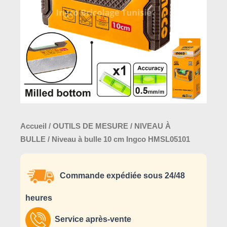
cm
Ingco
HMSL05101
Accueil
/
OUTILS DE MESURE
/
NIVEAU À
BULLE
/ Niveau à bulle 10 cm Ingco HMSL05101
Commande expédiée sous 24/48
heures
Service après-vente