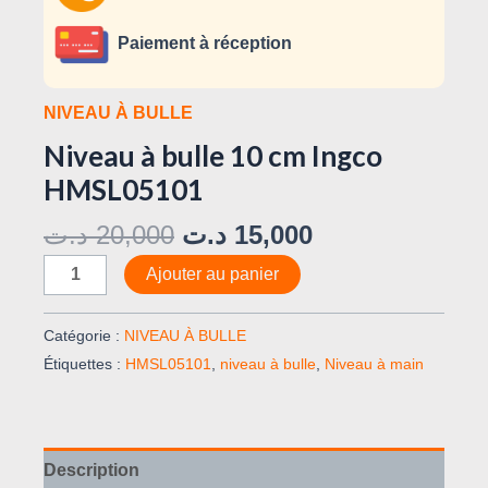
Paiement à réception
NIVEAU À BULLE
Niveau à bulle 10 cm Ingco
HMSL05101
د.ت
20,000
د.ت
15,000
Ajouter au panier
Catégorie :
NIVEAU À BULLE
Étiquettes :
HMSL05101
,
niveau à bulle
,
Niveau à main
Description