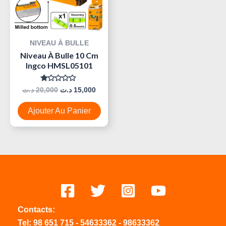
NIVEAU À BULLE
Niveau À Bulle 10 Cm
Ingco HMSL05101
Note
د.ت
20,000
د.ت
15,000
0
Sur
5
Ajouter Au Panier
Contacts:
Tel:
98 651 715
-
54633
362
-
98633362