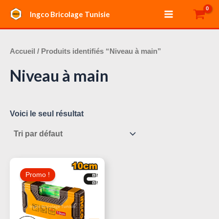
Aller
Main
Ingco Bricolage Tunisie
au
Menu
contenu
Accueil
/ Produits identifiés “Niveau à main”
Niveau à main
Voici le seul résultat
Le
Le
Prix
Prix
Promo !
Initial
Actuel
Était :
Est :
15,000 د.ت.
20,000 د.ت.