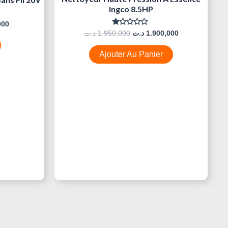
Ingco 8.5HP
000
Note
د.ت
1.950,000
د.ت
1.900,000
0
Sur
5
Ajouter Au Panier