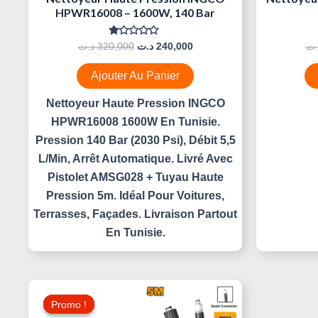
HPWR16008 – 1600W, 140 Bar
Note
د.ت
320,000
د.ت
240,000
.ت
0
Sur
5
Ajouter Au Panier
Nettoyeur Haute Pression INGCO
HPWR16008 1600W En Tunisie.
Pression 140 Bar (2030 Psi), Débit 5,5
L/min, Arrêt Automatique. Livré Avec
Pistolet AMSG028 + Tuyau Haute
Pression 5m. Idéal Pour Voitures,
Terrasses, Façades. Livraison Partout
En Tunisie.
Le
Le
Prix
Prix
Promo !
Promo !
Initial
Actuel