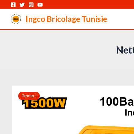
Aller
au
Ingco Bricolage Tunisie
contenu
Net
Promo !