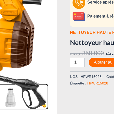
1500
Service après
W
Paiement à ré
NETTOYEUR HAUTE 
Nettoyeur hau
د.ت
350,000
.ت
Ajouter au 
UGS :
HPWR15028
Caté
Étiquette :
HPWR15028