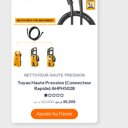
Était :
Est :
40,000 د.ت.
50,000 د.ت.
NETTOYEUR HAUTE PRESSION
Tuyau Haute Pression (Connecteur
Rapide) AHPH5028
Note
د.ت
50,000
د.ت
40,000
0
Sur
5
Ajouter Au Panier