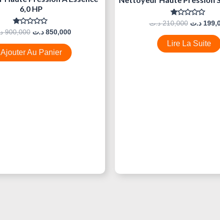
6,0 HP
Note
د.ت
210,000
د.ت
199,
0
Note
د
900,000
د.ت
850,000
Sur
0
5
Lire La Suite
Sur
5
Ajouter Au Panier