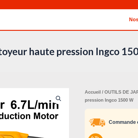
Nos
toyeur haute pression Ingco 15
Le
quantité
Accueil
/
OUTILS DE JA
pri
de
pression Ingco 1500 W
ini
Nettoyeur
éta
haute
Commande e
pression
Ingco