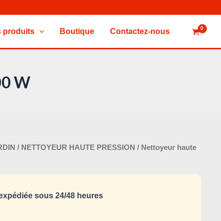
 produits
Boutique
Contactez-nous
00 W
Le
RDIN
/
NETTOYEUR HAUTE PRESSION
/ Nettoyeur haute
x
prix
tial
actuel
it :
est :
xpédiée sous 24/48 heures
330,000 د.ت.
350,000 د.ت.