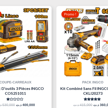
Le
Le
Le
Prix
Prix
Prix
Promo !
Promo !
Initial
Actuel
Initial
Était :
Est :
Était :
400,000 د.ت.
530,000 د.ت.
COUPE-CARREAUX
PACK INGCO
 D’outils 3 Pièces INGCO
Kit Combiné Sans Fil INGC
COS251011
CKLI20273
Note
Note
د
530,000
د.ت
400,000
د.ت
415,000
د.ت
360,
0
5.00