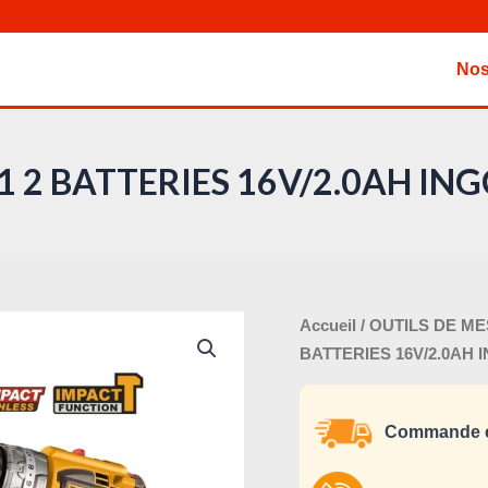
Nos
 2 BATTERIES 16V/2.0AH IN
Le
quantité
Accueil
/
OUTILS DE M
pri
de
BATTERIES 16V/2.0AH 
ini
COMBO
éta
KIT
Commande e
3EN1
2