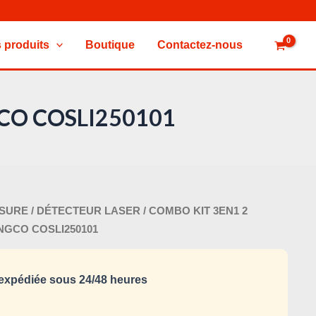
 produits
Boutique
Contactez-nous
GCO COSLI250101
Le
ESURE
/
DÉTECTEUR LASER
/ COMBO KIT 3EN1 2
x
prix
INGCO COSLI250101
tial
actuel
it :
est :
xpédiée sous 24/48 heures
520,000 د.ت.
560,000 د.ت.