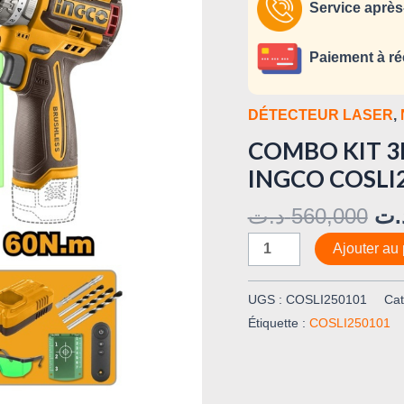
BATTERIES
Service après
16V/2.0AH
INGCO
Paiement à ré
COSLI250101
DÉTECTEUR LASER
,
COMBO KIT 3E
INGCO COSLI
د.ت
560,000
.ت
Ajouter au 
UGS :
COSLI250101
Cat
Étiquette :
COSLI250101