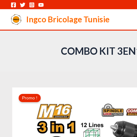
Aller
au
Ingco Bricolage Tunisie
contenu
COMBO KIT 3EN1
Promo !