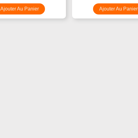
Sur
Sur 5
5
Ajouter Au Panier
Ajouter Au Panier