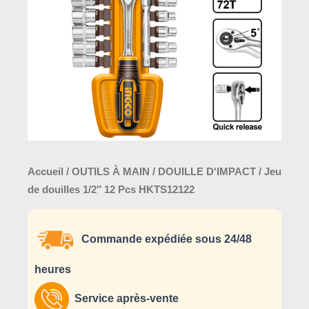
12
Pcs
HKTS12122
Accueil
/
OUTILS À MAIN
/
DOUILLE D'IMPACT
/ Jeu
de douilles 1/2″ 12 Pcs HKTS12122
Commande expédiée sous 24/48
heures
Service après-vente