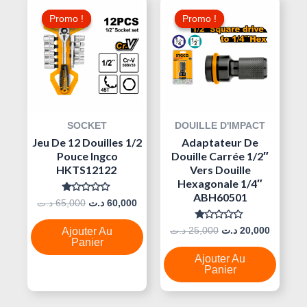
Le
Le
Le
Le
Prix
Prix
Prix
Prix
Promo !
Promo !
Promo !
Promo !
Initial
Actuel
Initial
Actuel
Était :
Est :
Était :
Est :
25,000 د.ت.
60,000 د.ت.
65,000 د.ت.
SOCKET
DOUILLE D'IMPACT
Jeu De 12 Douilles 1/2
Adaptateur De
Pouce Ingco
Douille Carrée 1/2″
HKTS12122
Vers Douille
Hexagonale 1/4″
ABH60501
Note
د.ت
65,000
د.ت
60,000
0
Sur
5
Note
د.ت
25,000
د.ت
20,000
Ajouter Au
0
Panier
Sur
5
Ajouter Au
Panier