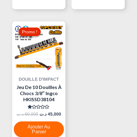
Le
Le
Prix
Prix
Promo !
Promo !
Initial
Actuel
Était :
Est :
45,000 د.ت.
60,000 د.ت.
DOUILLE D'IMPACT
Jeu De 10 Douilles À
Chocs 3/8″ Ingco
HKISSD38104
Note
د.ت
60,000
د.ت
45,000
0
Sur
5
Ajouter Au
Panier