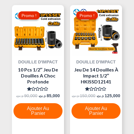
Le
Le
Le
Le
Prix
Prix
Prix
Prix
Promo !
Promo !
Promo !
Promo !
Initial
Actuel
Initial
Actuel
Était :
Est :
Était :
Est :
150,000 د.ت.
85,000 د.ت.
90,000 د.ت.
DOUILLE D'IMPACT
DOUILLE D'IMPACT
10 Pcs 1/2″ Jeu De
Jeu De 14 Douilles À
Douilles A Choc
Impact 1/2″
Profonde
HKISSD12141
Note
Note
د.ت
90,000
د.ت
85,000
د.ت
150,000
د.ت
125,000
0
0
Sur
Sur
5
5
Ajouter Au
Ajouter Au
Panier
Panier