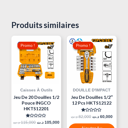
Produits similaires
Le
Le
Le
Le
Prix
Prix
Prix
Prix
Promo !
Promo !
Promo !
Promo !
Initial
Actuel
Initial
Actuel
Était :
Est :
Était :
Est :
82,000 د.ت.
105,000 د.ت.
115,000 د.ت.
Caisses À Outils
DOUILLE D'IMPACT
Jeu De 20 Douilles 1/2
Jeu De Douilles 1/2″
Pouce INGCO
12 Pcs HKTS12122
HKTS12201
Note
د.ت
82,000
د.ت
60,000
0
Note
د.ت
115,000
د.ت
105,000
Sur
0
5