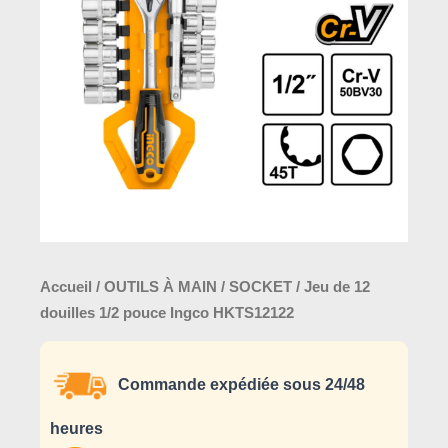
douilles
1/2
pouce
Ingco
HKTS12122
Accueil
/
OUTILS À MAIN
/
SOCKET
/ Jeu de 12
douilles 1/2 pouce Ingco HKTS12122
Commande expédiée sous 24/48
heures