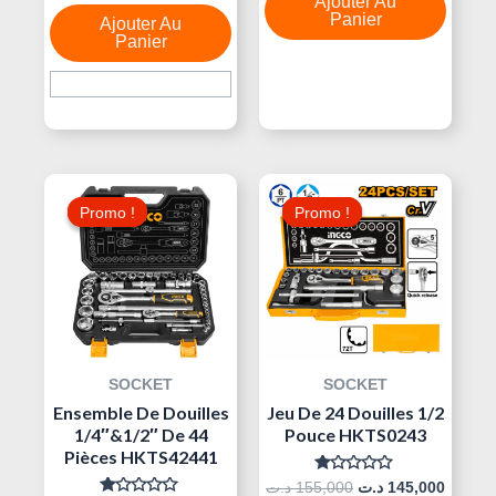
Ajouter Au
Sur
5
Panier
Ajouter Au
Panier
Le
Le
Le
Le
Prix
Prix
Prix
Prix
Promo !
Promo !
Promo !
Promo !
Initial
Actuel
Initial
Actuel
Était :
Est :
Était :
Est :
155,000 د.ت.
220,000 د.ت.
240,000 د.ت.
SOCKET
SOCKET
Ensemble De Douilles
Jeu De 24 Douilles 1/2
1/4″&1/2″ De 44
Pouce HKTS0243
Pièces HKTS42441
Note
د.ت
155,000
د.ت
145,000