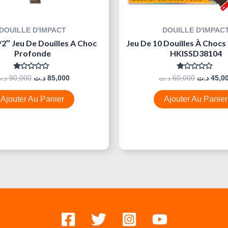
DOUILLE D'IMPACT
DOUILLE D'IMPAC
/2″ Jeu De Douilles A Choc
Jeu De 10 Douilles À Chocs 
Profonde
HKISSD38104
Note
Note
د.
90,000
د.ت
85,000
د.ت
60,000
د.ت
45,0
0
0
Sur
Sur
5
5
Ajouter Au Panier
Ajouter Au Panier