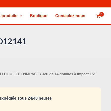
 produits
Boutique
Contactez-nous
SSD12141
Le
N
/
DOUILLE D'IMPACT
/ Jeu de 14 douilles à impact 1/2″
x
prix
tial
actuel
it :
est :
xpédiée sous 24/48 heures
125,000 د.ت.
150,000 د.ت.