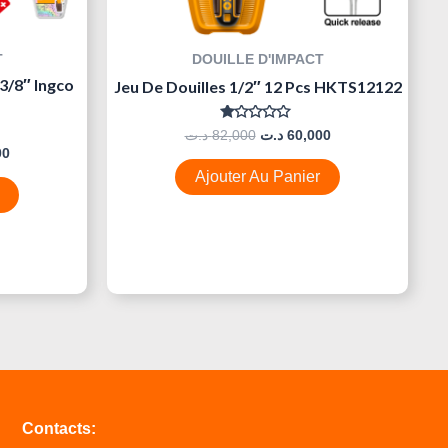
T
DOUILLE D'IMPACT
3/8″ Ingco
Jeu De Douilles 1/2″ 12 Pcs HKTS12122
Note
د.ت
82,000
د.ت
60,000
0
00
Sur
5
Ajouter Au Panier
Contacts: