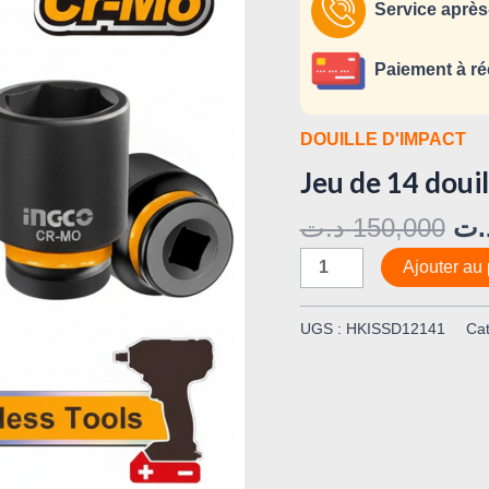
à
Service après
impact
1/2"
Paiement à ré
HKISSD12141
DOUILLE D'IMPACT
Jeu de 14 doui
د.ت
150,000
.ت
Ajouter au 
UGS :
HKISSD12141
Cat