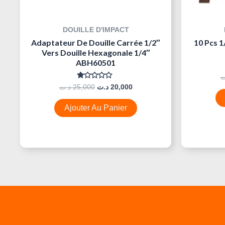
DOUILLE D'IMPACT
Adaptateur De Douille Carrée 1/2″
10 Pcs 1
Vers Douille Hexagonale 1/4″
ABH60501
ت
Note
د.ت
25,000
د.ت
20,000
0
Sur
5
Ajouter Au Panier