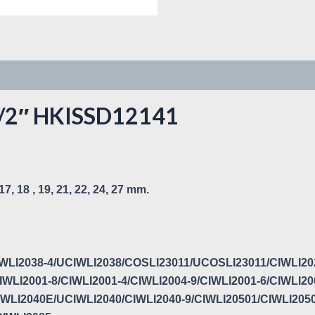
 1/2″ HKISSD12141
 17, 18 , 19, 21, 22, 24, 27 mm.
/CIWLI2038-4/UCIWLI2038/COSLI23011/UCOSLI23011/CIWLI20
WLI2001-8/CIWLI2001-4/CIWLI2004-9/CIWLI2001-6/CIWLI200
IWLI2040E/UCIWLI2040/CIWLI2040-9/CIWLI20501/CIWLI2050