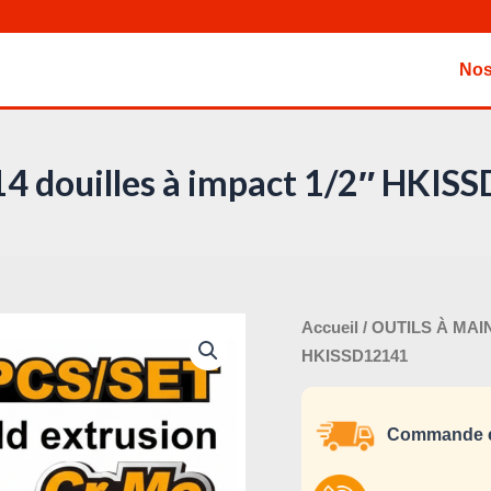
Nos
14 douilles à impact 1/2″ HKI
Le
quantité
Accueil
/
OUTILS À MAI
pri
de
HKISSD12141
ini
Jeu
éta
de
Commande e
14
douilles