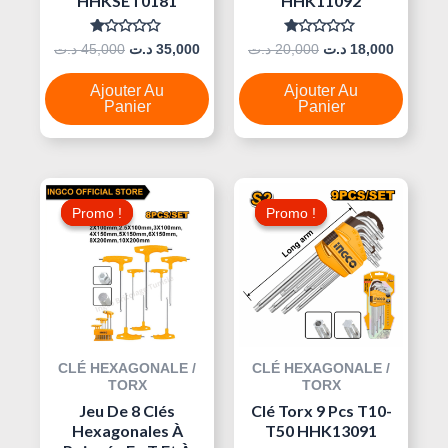
HHKSET0181
HHK11092
Note
Note
د.ت
45,000
د.ت
35,000
د.ت
20,000
د.ت
18,000
0
0
Sur
Sur
5
5
Ajouter Au
Ajouter Au
Panier
Panier
Le
Le
Le
Le
Prix
Prix
Prix
Prix
Promo !
Promo !
Promo !
Promo !
Initial
Actuel
Initial
Actuel
Était :
Est :
Était :
Est :
19,000 د.ت.
40,000 د.ت.
45,000 د.ت.
CLÉ HEXAGONALE /
CLÉ HEXAGONALE /
TORX
TORX
Jeu De 8 Clés
Clé Torx 9 Pcs T10-
Hexagonales À
T50 HHK13091