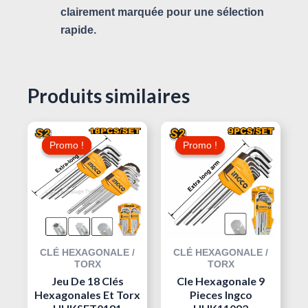
clairement marquée pour une sélection
rapide.
Produits similaires
Le
Le
Le
Le
Prix
Prix
Prix
Prix
Promo !
Promo !
Promo !
Promo !
Initial
Actuel
Initial
Actuel
Était :
Est :
Était :
Est :
20,000 د.ت.
35,000 د.ت.
45,000 د.ت.
CLÉ HEXAGONALE /
CLÉ HEXAGONALE /
TORX
TORX
Jeu De 18 Clés
Cle Hexagonale 9
Hexagonales Et Torx
Pieces Ingco