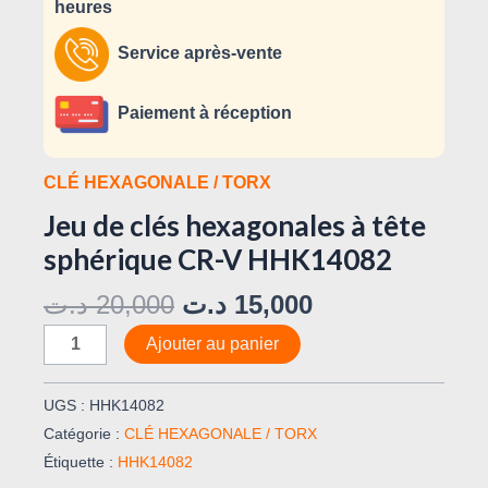
heures
Service après-vente
Paiement à réception
CLÉ HEXAGONALE / TORX
Jeu de clés hexagonales à tête
sphérique CR-V HHK14082
د.ت
20,000
د.ت
15,000
Ajouter au panier
UGS :
HHK14082
Catégorie :
CLÉ HEXAGONALE / TORX
Étiquette :
HHK14082