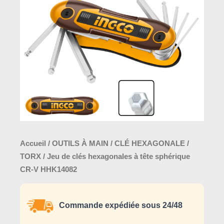
hexagonales
à
tête
sphérique
CR-
V
HHK14082
Accueil
/
OUTILS À MAIN
/
CLÉ HEXAGONALE /
TORX
/ Jeu de clés hexagonales à tête sphérique
CR-V HHK14082
Commande expédiée sous 24/48