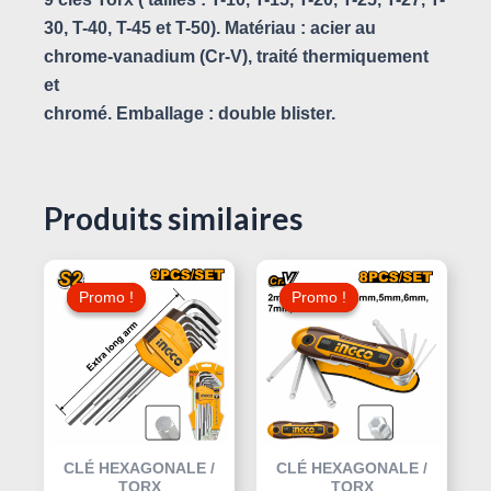
30, T-40, T-45 et T-50). Matériau : acier au
chrome-vanadium (Cr-V), traité thermiquement
et
chromé. Emballage : double blister.
Produits similaires
Le
Le
Le
Le
Prix
Prix
Prix
Prix
Promo !
Promo !
Promo !
Promo !
Initial
Actuel
Initial
Actuel
Était :
Est :
Était :
Est :
20,000 د.ت.
18,000 د.ت.
20,000 د.ت.
CLÉ HEXAGONALE /
CLÉ HEXAGONALE /
TORX
TORX