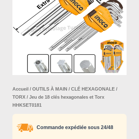
clés
hexagonales
et
Torx
HHKSET0181
Accueil
/
OUTILS À MAIN
/
CLÉ HEXAGONALE /
TORX
/ Jeu de 18 clés hexagonales et Torx
HHKSET0181
Commande expédiée sous 24/48