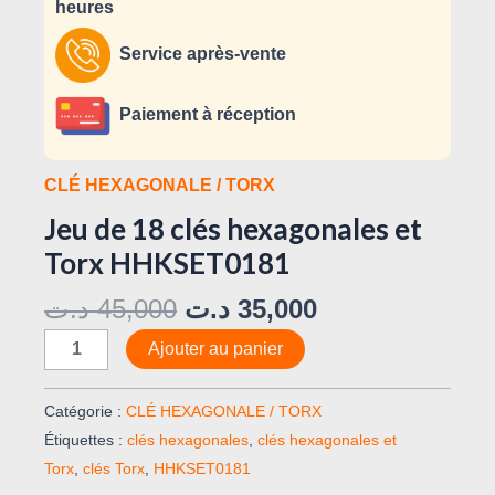
heures
Service après-vente
Paiement à réception
CLÉ HEXAGONALE / TORX
Jeu de 18 clés hexagonales et
Torx HHKSET0181
د.ت
45,000
د.ت
35,000
Ajouter au panier
Catégorie :
CLÉ HEXAGONALE / TORX
Étiquettes :
clés hexagonales
,
clés hexagonales et
Torx
,
clés Torx
,
HHKSET0181