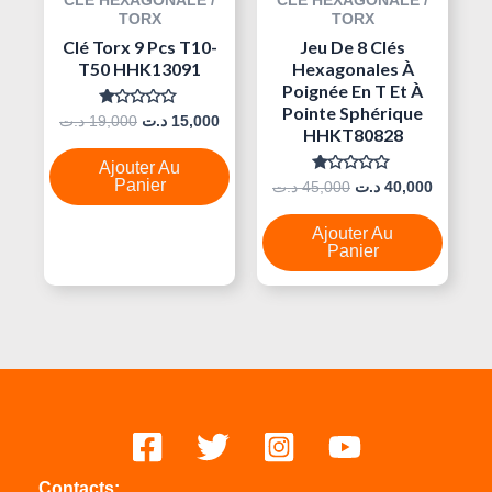
CLÉ HEXAGONALE /
CLÉ HEXAGONALE /
TORX
TORX
Clé Torx 9 Pcs T10-
Jeu De 8 Clés
T50 HHK13091
Hexagonales À
Poignée En T Et À
Pointe Sphérique
Note
د.ت
19,000
د.ت
15,000
HHKT80828
0
Sur
5
Ajouter Au
Panier
Note
د.ت
45,000
د.ت
40,000
0
Sur
5
Ajouter Au
Panier
Contacts: