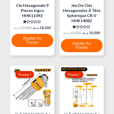
Cle Hexagonale 9
Jeu De Clés
Pieces Ingco
Hexagonales À Tête
HHK11092
Sphérique CR-V
HHK14082
Note
د.ت
20,000
د.ت
18,000
0
Note
د.ت
20,000
د.ت
15,000
Sur
0
5
Ajouter Au
Sur
5
Panier
Ajouter Au
Panier
Le
Le
Le
Le
Prix
Prix
Prix
Prix
Promo !
Promo !
Promo !
Promo !
Initial
Actuel
Initial
Actuel
Était :
Est :
Était :
Est :
45,000 د.ت.
15,000 د.ت.
19,000 د.ت.