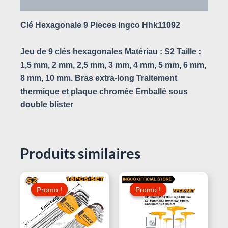
Clé Hexagonale 9 Pieces Ingco Hhk11092
Jeu de 9 clés hexagonales Matériau : S2 Taille :
1,5 mm, 2 mm, 2,5 mm, 3 mm, 4 mm, 5 mm, 6 mm,
8 mm, 10 mm. Bras extra-long Traitement
thermique et plaque chromée Emballé sous
double blister
Produits similaires
Le
Le
Le
Le
Prix
Prix
Prix
Prix
Promo !
Promo !
Promo !
Promo !
Initial
Actuel
Initial
Actuel
Était :
Est :
Était :
Est :
45,000 د.ت.
35,000 د.ت.
45,000 د.ت.