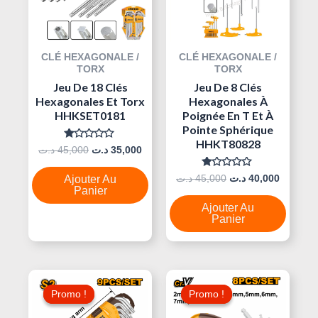
CLÉ HEXAGONALE /
CLÉ HEXAGONALE /
TORX
TORX
Jeu De 18 Clés
Jeu De 8 Clés
Hexagonales Et Torx
Hexagonales À
HHKSET0181
Poignée En T Et À
Pointe Sphérique
HHKT80828
Note
د.ت
45,000
د.ت
35,000
0
Sur
5
Note
د.ت
45,000
د.ت
40,000
Ajouter Au
0
Panier
Sur
5
Ajouter Au
Panier
Le
Le
Le
Le
Prix
Prix
Prix
Prix
Promo !
Promo !
Promo !
Promo !
Initial
Actuel
Initial
Actuel
Était :
Est :
Était :
Est :