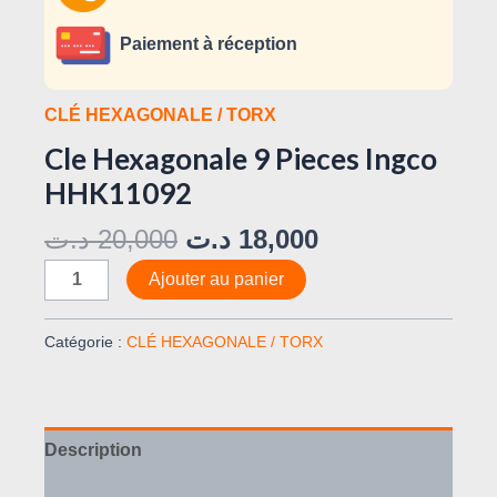
Paiement à réception
CLÉ HEXAGONALE / TORX
Cle Hexagonale 9 Pieces Ingco
HHK11092
د.ت
20,000
د.ت
18,000
Ajouter au panier
Catégorie :
CLÉ HEXAGONALE / TORX
Description
Avis (0)