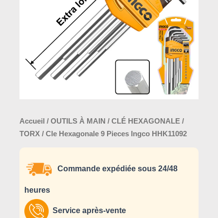
Ingco
HHK11092
Accueil
/
OUTILS À MAIN
/
CLÉ HEXAGONALE /
TORX
/ Cle Hexagonale 9 Pieces Ingco HHK11092
Commande expédiée sous 24/48
heures
Service après-vente