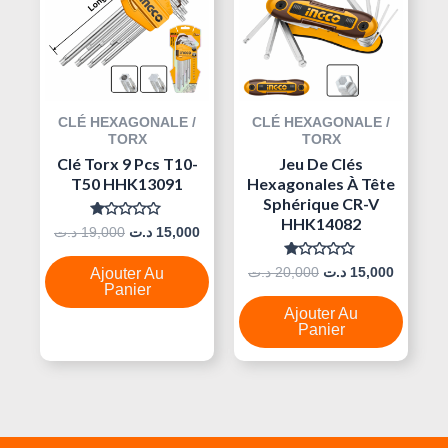
20,000 د.ت.
15,000 د.ت.
19,000 د.ت.
CLÉ HEXAGONALE /
CLÉ HEXAGONALE /
TORX
TORX
Clé Torx 9 Pcs T10-
Jeu De Clés
T50 HHK13091
Hexagonales À Tête
Sphérique CR-V
HHK14082
Note
د.ت
19,000
د.ت
15,000
0
Sur
5
Note
د.ت
20,000
د.ت
15,000
Ajouter Au
0
Panier
Sur
5
Ajouter Au
Panier