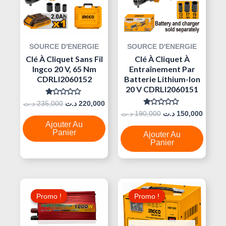
SOURCE D'ENERGIE
SOURCE D'ENERGIE
Clé À Cliquet Sans Fil
Clé À Cliquet À
Ingco 20 V, 65 Nm
Entraînement Par
CDRLI2060152
Batterie Lithium-Ion
20 V CDRLI2060151
Note
د.ت
235,000
د.ت
220,000
0
Note
د.ت
190,000
د.ت
150,000
Sur
0
5
Ajouter Au
Sur
5
Panier
Ajouter Au
Panier
Le
Le
Le
Le
Prix
Prix
Prix
Prix
Promo !
Promo !
Promo !
Promo !
Initial
Actuel
Initial
Actuel
Était :
Est :
Était :
Est :
250,000 د.ت.
155,000 د.ت.
170,000 د.ت.