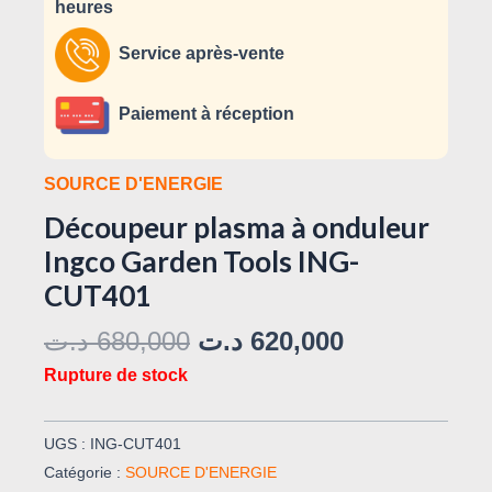
heures
Service après-vente
Paiement à réception
SOURCE D'ENERGIE
Découpeur plasma à onduleur
Ingco Garden Tools ING-
CUT401
د.ت
680,000
د.ت
620,000
Rupture de stock
UGS :
ING-CUT401
Catégorie :
SOURCE D'ENERGIE