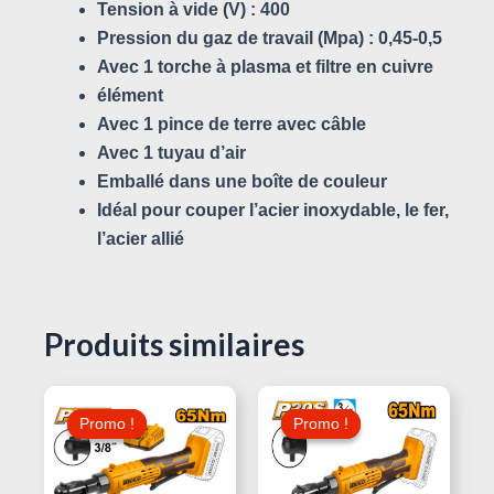
Tension à vide (V) : 400
Pression du gaz de travail (Mpa) : 0,45-0,5
Avec 1 torche à plasma et filtre en cuivre
élément
Avec 1 pince de terre avec câble
Avec 1 tuyau d’air
Emballé dans une boîte de couleur
Idéal pour couper l’acier inoxydable, le fer,
l’acier allié
Produits similaires
Le
Le
Le
Le
Prix
Prix
Prix
Prix
Promo !
Promo !
Promo !
Promo !
Initial
Actuel
Initial
Actuel
Était :
Est :
Était :
Est :
190,000 د.ت.
220,000 د.ت.
235,000 د.ت.