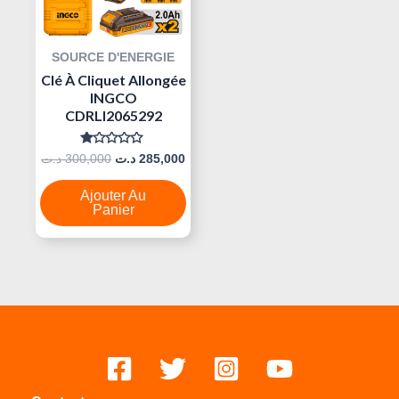
SOURCE D'ENERGIE
Clé À Cliquet Allongée
INGCO
CDRLI2065292
Note
د.ت
300,000
د.ت
285,000
0
Sur
5
Ajouter Au
Panier