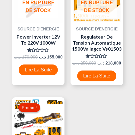
EN RUPTURE
EN RUPTURE
DE STOCK
DE STOCK
SOURCE D'ENERGIE
SOURCE D'ENERGIE
Power Inverter 12V
Regulateur De
To 220V 1000W
Tension Automatique
1500Va Ingco Vs01503
Note
د.ت
170,000
د.ت
155,000
0
Note
د.ت
250,000
د.ت
218,000
Sur
0
5
Lire La Suite
Sur
5
Lire La Suite
Le
Le
Prix
Prix
Promo !
Promo !
Initial
Actuel
Était :
Est :
285,000 د.ت.
300,000 د.ت.