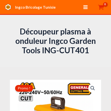
Aller
Main
Ingco Bricolage Tunisie
au
Menu
contenu
Découpeur plasma à
onduleur Ingco Garden
Tools ING-CUT401
Le
Le
prix
prix
Promo !
initial
actuel
était :
est :
620,0
680,000 د.ت.