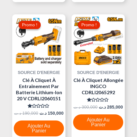
Le
Le
Le
Le
Prix
Prix
Prix
Prix
Promo !
Promo !
Promo !
Promo !
Initial
Actuel
Initial
Actuel
Était :
Est :
Était :
Est :
300,000 د.ت.
150,000 د.ت.
190,000 د.ت.
SOURCE D'ENERGIE
SOURCE D'ENERGIE
Clé À Cliquet À
Clé À Cliquet Allongée
Entraînement Par
INGCO
Batterie Lithium-Ion
CDRLI2065292
20 V CDRLI2060151
Note
د.ت
300,000
د.ت
285,000
0
Note
د.ت
190,000
د.ت
150,000
Sur
0
5
Ajouter Au
Sur
5
Panier
Ajouter Au
Panier