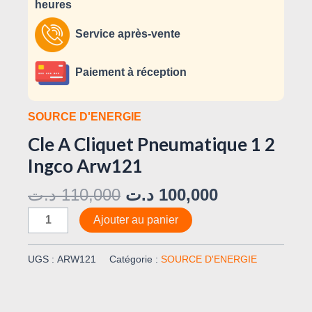
heures
Service après-vente
Paiement à réception
SOURCE D'ENERGIE
Cle A Cliquet Pneumatique 1 2
Ingco Arw121
د.ت
110,000
د.ت
100,000
Ajouter au panier
UGS :
ARW121
Catégorie :
SOURCE D'ENERGIE