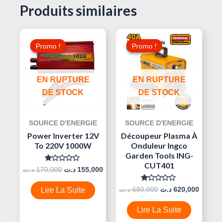
Produits similaires
Le
Le
Le
Le
Prix
Prix
Prix
Prix
Promo !
Promo !
Promo !
Promo !
Initial
Actuel
Initial
Actuel
Était :
Est :
Était :
Est :
680,000 د.ت.
155,000 د.ت.
170,000 د.ت.
EN RUPTURE
EN RUPTURE
DE STOCK
DE STOCK
SOURCE D'ENERGIE
SOURCE D'ENERGIE
Power Inverter 12V
Découpeur Plasma À
To 220V 1000W
Onduleur Ingco
Garden Tools ING-
CUT401
Note
د.ت
170,000
د.ت
155,000
0
Sur
5
Note
د.ت
680,000
د.ت
620,000
Lire La Suite
0
Sur
5
Lire La Suite