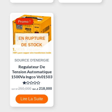
Le
Le
Prix
Prix
Promo !
Promo !
Initial
Actuel
Était :
Est :
218,000 د.ت.
250,000 د.ت.
EN RUPTURE
DE STOCK
SOURCE D'ENERGIE
Regulateur De
Tension Automatique
1500Va Ingco Vs01503
Note
د.ت
250,000
د.ت
218,000
0
Sur
5
Lire La Suite