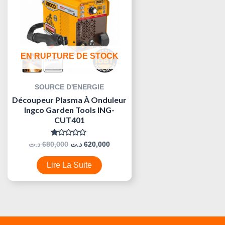
EN RUPTURE DE STOCK
SOURCE D'ENERGIE
Découpeur Plasma À Onduleur
Ingco Garden Tools ING-
CUT401
Note
د.ت
680,000
د.ت
620,000
0
Sur
5
Lire La Suite