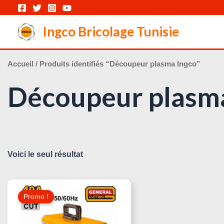
Aller
au
Ingco Bricolage Tunisie
contenu
Accueil
/ Produits identifiés “Découpeur plasma Ingco”
Découpeur plasm
Voici le seul résultat
Le
Le
Prix
Prix
Promo !
Initial
Actuel
Était :
Est :
620,000 د.ت.
680,000 د.ت.