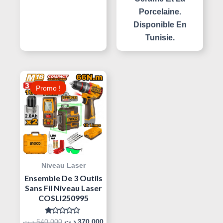
Porcelaine.
Disponible En
Tunisie.
Le
Le
Prix
Prix
Promo !
Promo !
Initial
Actuel
Était :
Est :
370,000 د.ت.
540,000 د.ت.
Niveau Laser
Ensemble De 3 Outils
Sans Fil Niveau Laser
COSLI250995
Note
د.ت
540,000
د.ت
370,000