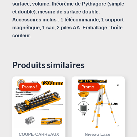
surface, volume, théorème de Pythagore (simple
et double), mesure de surface double.
Accessoires inclus : 1 télécommande, 1 support
magnétique, 1 sac, 2 piles AA. Emballage : boîte
couleur.
Produits similaires
Le
Le
Le
Le
Prix
Prix
Prix
Prix
Promo !
Promo !
Promo !
Promo !
Initial
Actuel
Initial
Actuel
Était :
Est :
Était :
Est :
95,000 د.ت.
330,000 د.ت.
370,000 د.ت.
COUPE-CARREAUX
Niveau Laser