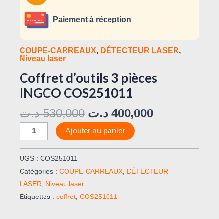
Paiement à réception
COUPE-CARREAUX
,
DÉTECTEUR LASER
,
Niveau laser
Coffret d’outils 3 pièces
INGCO COS251011
د.ت
530,000
د.ت
400,000
Ajouter au panier
UGS :
COS251011
Catégories :
COUPE-CARREAUX
,
DÉTECTEUR
LASER
,
Niveau laser
Étiquettes :
coffret
,
COS251011