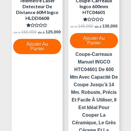
Telemetre Laser
Coupe-Carreaux
Detecteur De
Ingco 600mm
Distance 60M Ingco
HTC04601
HLDD0608
Note
د.ت
145,000
د.ت
130,000
0
Note
د.ت
160,000
د.ت
125,000
Sur
0
5
Ajouter Au
Sur
5
Panier
Ajouter Au
Panier
Coupe-Carreaux
Manuel INGCO
HTC04601 De 600
Mm Avec Capacité De
Coupe Jusqu’à 14
Mm. Robuste, Précis
Et Facile À Utiliser, Il
Est Idéal Pour
Couper La
Céramique, Le Grès
Cérame Et La