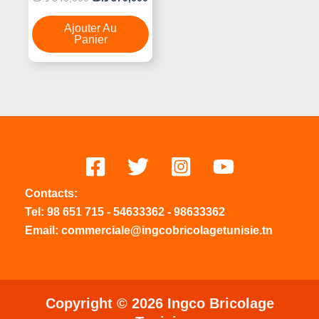
0
Sur
5
Ajouter Au
Panier
Contacts:
Tel:
98 651 715
-
54633
362
-
98633362
Email: commerciale@ingcobricolagetunisie.tn
Copyright © 2026 Ingco Bricolage