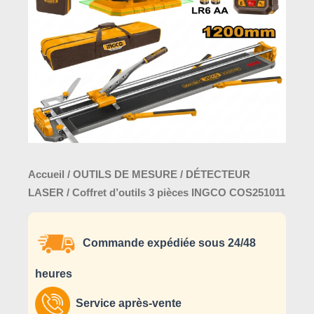
INGCO
COS251011
Accueil
/
OUTILS DE MESURE
/
DÉTECTEUR
LASER
/ Coffret d’outils 3 pièces INGCO COS251011
Commande expédiée sous 24/48
heures
Service après-vente