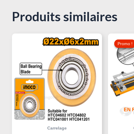
Produits similaires
Promo !
Promo !
EN 
Carrelage