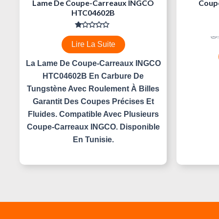
Lame De Coupe-Carreaux INGCO
Coup
HTC04602B
Note
.ت
0
Lire La Suite
Sur
5
La Lame De Coupe-Carreaux INGCO
HTC04602B En Carbure De
Tungstène Avec Roulement À Billes
Garantit Des Coupes Précises Et
Fluides. Compatible Avec Plusieurs
Coupe-Carreaux INGCO. Disponible
En Tunisie.