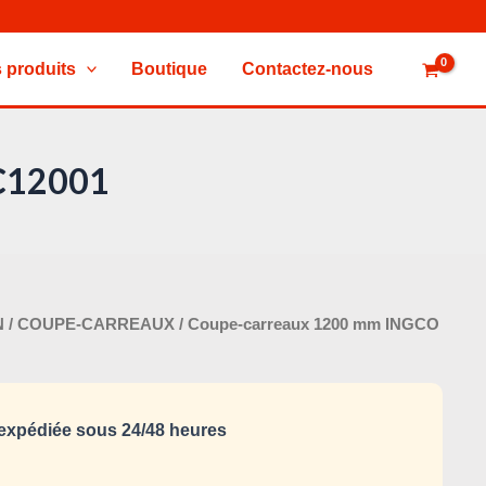
 produits
Boutique
Contactez-nous
C12001
Le
N
/
COUPE-CARREAUX
/ Coupe-carreaux 1200 mm INGCO
x
prix
tial
actuel
it :
est :
xpédiée sous 24/48 heures
330,000 د.ت.
370,000 د.ت.