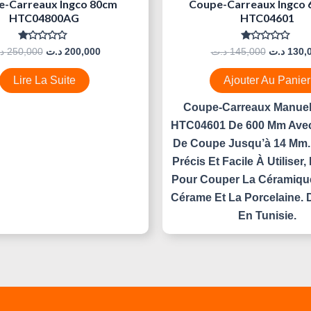
e-Carreaux Ingco 80cm
Coupe-Carreaux Ingco
HTC04800AG
HTC04601
Note
Note
د
250,000
د.ت
200,000
د.ت
145,000
د.ت
130,
0
0
Sur
Sur
5
5
Lire La Suite
Ajouter Au Panier
Coupe-Carreaux Manue
HTC04601 De 600 Mm Avec
De Coupe Jusqu’à 14 Mm.
Précis Et Facile À Utiliser, I
Pour Couper La Céramique
Cérame Et La Porcelaine. 
En Tunisie.