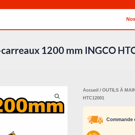
Nos
-carreaux 1200 mm INGCO HT
Le
quantité
Accueil
/
OUTILS À MAI
pri
de
HTC12001
ini
Coupe-
éta
carreaux
Commande e
1200
mm