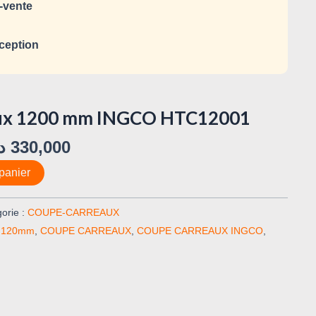
-vente
ception
ux 1200 mm INGCO HTC12001
د
330,000
panier
orie :
COUPE-CARREAUX
u 120mm
,
COUPE CARREAUX
,
COUPE CARREAUX INGCO
,