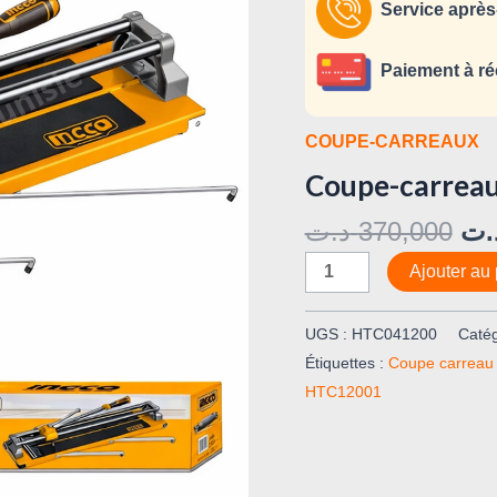
INGCO
Service après
HTC12001
Paiement à ré
COUPE-CARREAUX
Coupe-carrea
د.ت
370,000
.ت
Ajouter au 
UGS :
HTC041200
Catég
Étiquettes :
Coupe carrea
HTC12001