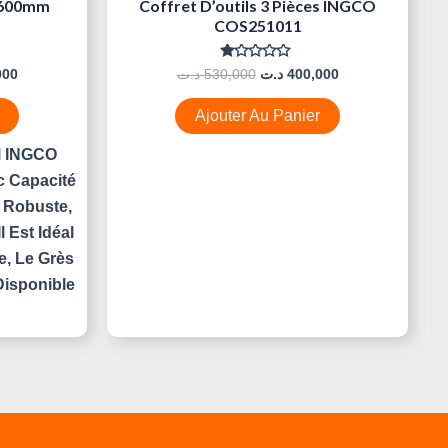
 600mm
Coffret D’outils 3 Pièces INGCO
COS251011
Note
000
د.ت
530,000
د.ت
400,000
0
Sur
5
Ajouter Au Panier
l INGCO
 Capacité
 Robuste,
l Est Idéal
, Le Grès
Disponible