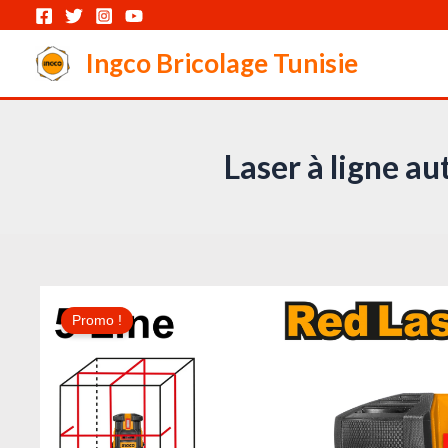
Aller
au
Ingco Bricolage Tunisie
contenu
Laser à ligne a
Promo !