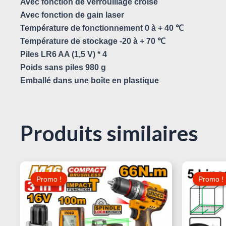
Avec fonction de verrouillage croisé
Avec fonction de gain laser
Température de fonctionnement 0 à + 40 ℃
Température de stockage -20 à + 70 ℃
Piles LR6 AA (1,5 V) * 4
Poids sans piles 980 g
Emballé dans une boîte en plastique
Produits similaires
Le
Le
Prix
Prix
Promo !
Promo !
Promo !
Promo !
Initial
Actuel
Était :
Est :
370,000 د.ت.
540,000 د.ت.