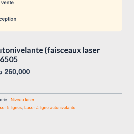
-vente
ception
utonivelante (faisceaux laser
06505
د
260,000
orie :
Niveau laser
ser 5 lignes
,
Laser à ligne autonivelante