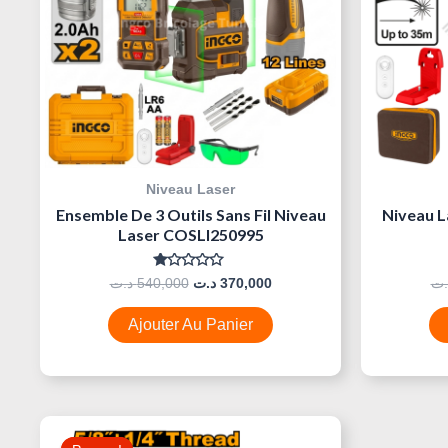
Niveau Laser
Ensemble De 3 Outils Sans Fil Niveau
Niveau L
Laser COSLI250995
Note
د.ت
540,000
د.ت
370,000
.ت
0
Sur
5
Ajouter Au Panier
Le
Le
Prix
Prix