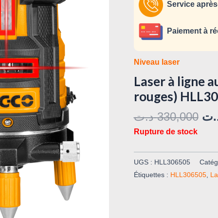
Service après
Paiement à ré
Niveau laser
Laser à ligne a
rouges) HLL3
د.ت
330,000
.ت
Rupture de stock
UGS :
HLL306505
Catég
Étiquettes :
HLL306505
,
La