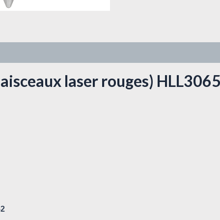
(faisceaux laser rouges) HLL306
52