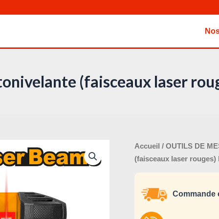
Nos
utonivelante (faisceaux laser r
Le
Accueil
/
OUTILS DE M
pri
(faisceaux laser rouges
ini
éta
Commande e