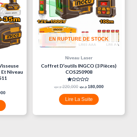
EN RUPTURE DE STOCK
Niveau Laser
Visseuse
Coffret D’outils INGCO (3 Pièces)
 Et Niveau
COS250908
511
Note
د.ت
220,000
د.ت
180,000
0
000
Sur
5
Lire La Suite