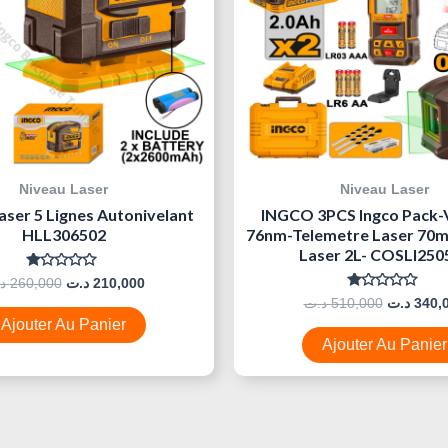
Niveau Laser
Niveau Laser
aser 5 Lignes Autonivelant
INGCO 3PCS Ingco Pack-
HLL306502
76nm-Telemetre Laser 70m
Laser 2L- COSLI250
Note
د
260,000
د.ت
210,000
0
Note
د.ت
510,000
د.ت
340,
Sur
0
5
Ajouter Au Panier
Sur
5
Ajouter Au Panier