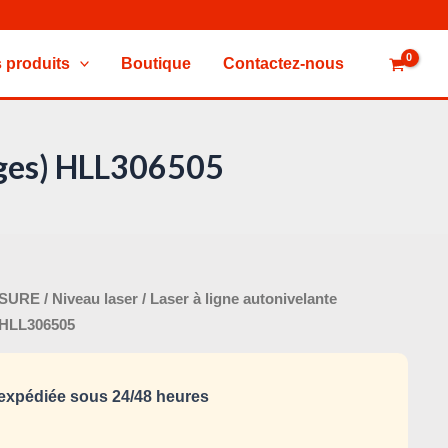
 produits
Boutique
Contactez-nous
ouges) HLL306505
Le
ESURE
/
Niveau laser
/ Laser à ligne autonivelante
x
prix
) HLL306505
tial
actuel
it :
est :
xpédiée sous 24/48 heures
260,000 د.ت.
330,000 د.ت.