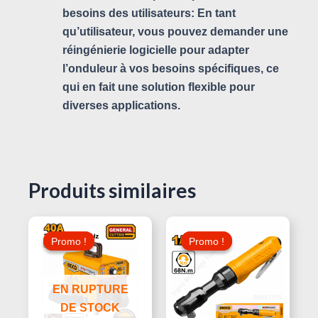
besoins des utilisateurs: En tant
qu’utilisateur, vous pouvez demander une
réingénierie logicielle pour adapter
l’onduleur à vos besoins spécifiques, ce
qui en fait une solution flexible pour
diverses applications.
Produits similaires
Le
Le
Le
Le
Prix
Prix
Prix
Prix
Promo !
Promo !
Promo !
Promo !
Initial
Actuel
Initial
Actuel
Était :
Est :
Était :
Est :
110,000 د.ت.
620,000 د.ت.
680,000 د.ت.
EN RUPTURE
DE STOCK