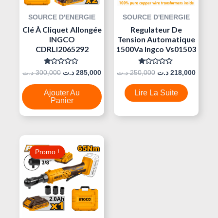
SOURCE D'ENERGIE
SOURCE D'ENERGIE
Clé À Cliquet Allongée
Regulateur De
INGCO
Tension Automatique
CDRLI2065292
1500Va Ingco Vs01503
Note
Note
د.ت
300,000
د.ت
285,000
د.ت
250,000
د.ت
218,000
0
0
Sur
Sur
5
5
Ajouter Au
Lire La Suite
Panier
Le
Le
Prix
Prix
Promo !
Promo !
Initial
Actuel
Était :
Est :
220,000 د.ت.
235,000 د.ت.