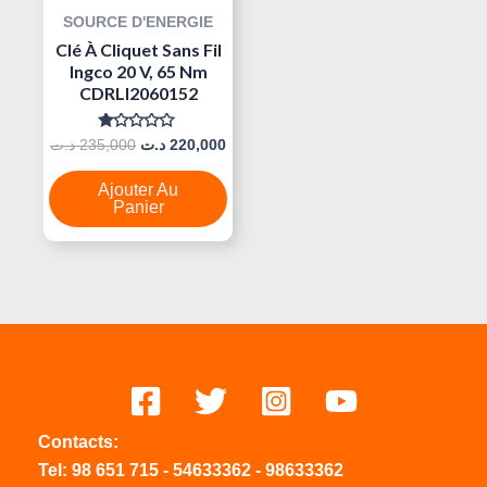
SOURCE D'ENERGIE
Clé À Cliquet Sans Fil
Ingco 20 V, 65 Nm
CDRLI2060152
Note
د.ت
235,000
د.ت
220,000
0
Sur
5
Ajouter Au
Panier
Contacts:
Tel:
98 651 715
-
54633
362
-
98633362