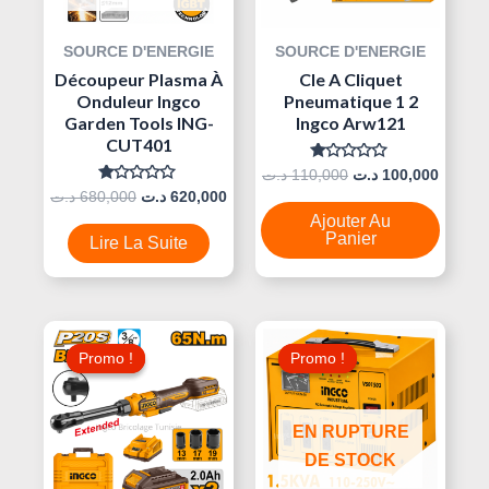
SOURCE D'ENERGIE
SOURCE D'ENERGIE
Découpeur Plasma À
Cle A Cliquet
Onduleur Ingco
Pneumatique 1 2
Garden Tools ING-
Ingco Arw121
CUT401
Note
د.ت
110,000
د.ت
100,000
0
Note
د.ت
680,000
د.ت
620,000
Sur
0
5
Ajouter Au
Sur
5
Panier
Lire La Suite
Le
Le
Le
Le
Prix
Prix
Prix
Prix
Promo !
Promo !
Promo !
Promo !
Initial
Actuel
Initial
Actuel
Était :
Est :
Était :
Est :
250,000 د.ت.
285,000 د.ت.
300,000 د.ت.
EN RUPTURE
DE STOCK