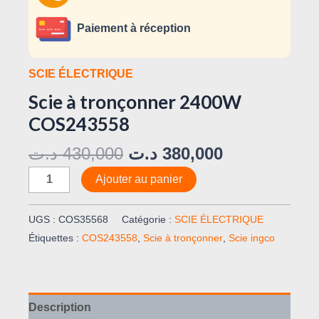
Paiement à réception
SCIE ÉLECTRIQUE
Scie à tronçonner 2400W
COS243558
د.ت
430,000
د.ت
380,000
Ajouter au panier
UGS :
COS35568
Catégorie :
SCIE ÉLECTRIQUE
Étiquettes :
COS243558
,
Scie à tronçonner
,
Scie ingco
Description