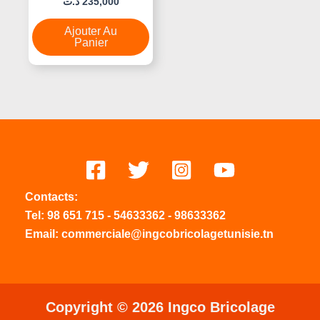
د.ت
235,000
0
Sur
5
Ajouter Au
Panier
Contacts:
Tel:
98 651 715
-
54633
362
-
98633362
Email: commerciale@ingcobricolagetunisie.tn
Copyright © 2026 Ingco Bricolage