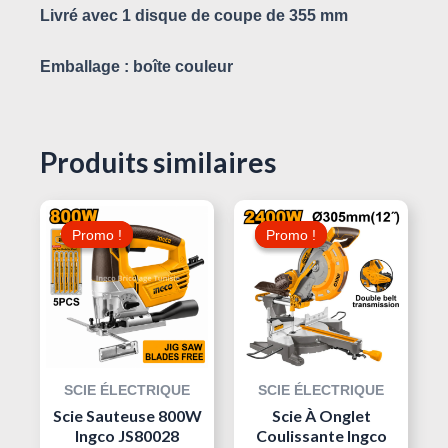
Livré
avec 1 disque de coupe de 355 mm
Emballage : boîte couleur
Produits similaires
Le
Le
Le
Le
Prix
Prix
Prix
Prix
Promo !
Promo !
Promo !
Promo !
Initial
Actuel
Actuel
Initial
Était :
Est :
Est :
Était :
999,000 د.ت.
155,000 د.ت.
175,000 د.ت.
SCIE ÉLECTRIQUE
SCIE ÉLECTRIQUE
Scie Sauteuse 800W
Scie À Onglet
Ingco JS80028
Coulissante Ingco