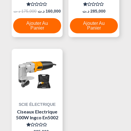
Note
Note
د.ت
175,000
د.ت
160,000
د.ت
285,000
0
0
Sur
Sur
5
5
Ajouter Au
Ajouter Au
Panier
Panier
SCIE ÉLECTRIQUE
Ciseaux Electrique
500W Ingco En5002
Note