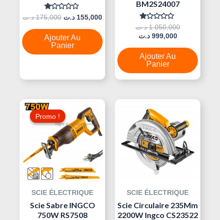
BM2S24007
Note
د.ت
175,000
د.ت
155,000
0
Note
د.ت
1.050,000
Sur
0
5
د.ت
999,000
Ajouter Au
Sur
5
Panier
Ajouter Au
Panier
Le
Le
Prix
Prix
Promo !
Promo !
Initial
Actuel
Était :
Est :
160,000 د.ت.
175,000 د.ت.
SCIE ÉLECTRIQUE
SCIE ÉLECTRIQUE
Scie Sabre INGCO
Scie Circulaire 235Mm
750W RS7508
2200W Ingco CS23522