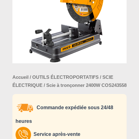
COS243558
Accueil
/
OUTILS ÉLECTROPORTATIFS
/
SCIE
ÉLECTRIQUE
/ Scie à tronçonner 2400W COS243558
Commande expédiée sous 24/48
heures
Service après-vente