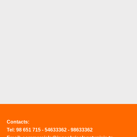
Contacts:
Tel:
98 651 715
-
54633
362
-
98633362