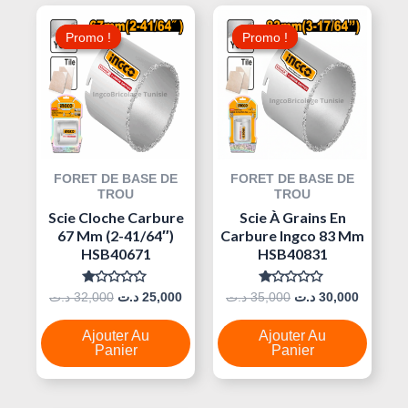
Le
Le
Le
Le
Prix
Prix
Prix
Prix
Promo !
Promo !
Promo !
Promo !
Initial
Actuel
Initial
Actuel
Était :
Est :
Était :
Est :
35,000 د.ت.
25,000 د.ت.
32,000 د.ت.
FORET DE BASE DE
FORET DE BASE DE
TROU
TROU
Scie Cloche Carbure
Scie À Grains En
67 Mm (2-41/64″)
Carbure Ingco 83 Mm
HSB40671
HSB40831
Note
Note
د.ت
32,000
د.ت
25,000
د.ت
35,000
د.ت
30,000
0
0
Sur
Sur
5
5
Ajouter Au
Ajouter Au
Panier
Panier