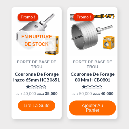
Le
Le
Le
Le
Prix
Prix
Prix
Prix
Promo !
Promo !
Promo !
Promo !
Initial
Actuel
Initial
Actuel
Était :
Est :
Était :
Est :
50,000 د.ت.
35,000 د.ت.
40,000 د.ت.
EN RUPTURE
DE STOCK
FORET DE BASE DE
FORET DE BASE DE
TROU
TROU
Couronne De Forage
Couronne De Forage
Ingco 65mm HCB0651
80 Mm HCB0801
Note
Note
د.ت
40,000
د.ت
35,000
د.ت
50,000
د.ت
40,000
0
0
Sur
Sur
5
5
Lire La Suite
Ajouter Au
Panier