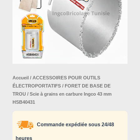
carbure
Ingco
43
mm
HSB40431
Accueil
/
ACCESSOIRES POUR OUTILS
ÉLECTROPORTATIFS
/
FORET DE BASE DE
TROU
/ Scie à grains en carbure Ingco 43 mm
HSB40431
Commande expédiée sous 24/48
heures