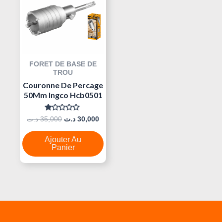
Était :
Est :
30,000 د.ت.
35,000 د.ت.
FORET DE BASE DE
TROU
Couronne De Percage
50Mm Ingco Hcb0501
Note
د.ت
35,000
د.ت
30,000
0
Sur
5
Ajouter Au
Panier