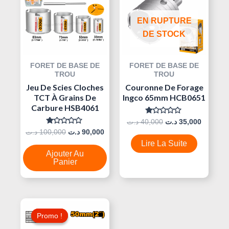
Était :
Est :
Était :
Est :
40,000 د.ت.
90,000 د.ت.
100,000 د.ت.
EN RUPTURE
DE STOCK
FORET DE BASE DE
FORET DE BASE DE
TROU
TROU
Jeu De Scies Cloches
Couronne De Forage
TCT À Grains De
Ingco 65mm HCB0651
Carbure HSB4061
Note
د.ت
40,000
د.ت
35,000
0
Note
د.ت
100,000
د.ت
90,000
Sur
0
5
Lire La Suite
Sur
5
Ajouter Au
Panier
Le
Le
Prix
Prix
Promo !
Promo !
Initial
Actuel