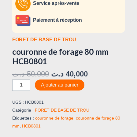
Service après-vente
Paiement à réception
FORET DE BASE DE TROU
couronne de forage 80 mm
HCB0801
د.ت
50,000
د.ت
40,000
Ajouter au panier
UGS :
HCB0801
Catégorie :
FORET DE BASE DE TROU
Étiquettes :
couronne de forage
,
couronne de forage 80
mm
,
HCB0801