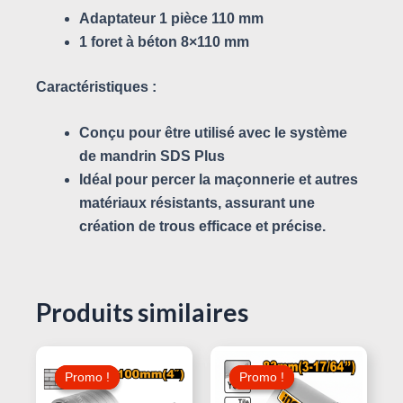
Adaptateur 1 pièce 110 mm
1 foret à béton 8×110 mm
Caractéristiques
:
Conçu pour être utilisé avec le système
de mandrin SDS Plus
Idéal pour percer la maçonnerie et autres
matériaux résistants, assurant une
création de trous efficace et précise.
Produits similaires
Le
Le
Le
Le
Prix
Prix
Prix
Prix
Promo !
Promo !
Promo !
Promo !
Initial
Actuel
Initial
Actuel
Était :
Est :
Était :
Est :