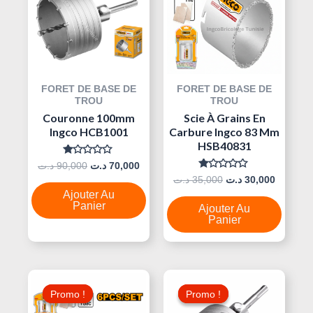
35,000 د.ت.
70,000 د.ت.
90,000 د.ت.
FORET DE BASE DE
FORET DE BASE DE
TROU
TROU
Couronne 100mm
Scie À Grains En
Ingco HCB1001
Carbure Ingco 83 Mm
HSB40831
Note
د.ت
90,000
د.ت
70,000
0
Note
د.ت
35,000
د.ت
30,000
Sur
0
5
Ajouter Au
Sur
5
Panier
Ajouter Au
Panier
Le
Le
Le
Le
Prix
Prix
Prix
Prix
Promo !
Promo !
Promo !
Promo !
Initial
Actuel
Initial
Actuel