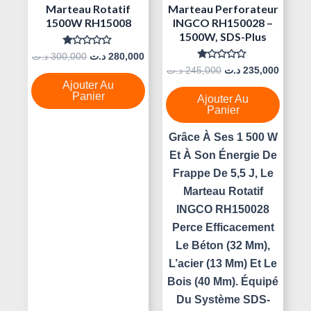
Marteau Rotatif
Marteau Perforateur
1500W RH15008
INGCO RH150028 –
1500W, SDS-Plus
Note
د.ت
300,000
د.ت
280,000
0
Note
د.ت
245,000
د.ت
235,000
Sur
0
5
Ajouter Au
Sur
5
Panier
Ajouter Au
Panier
Grâce À Ses 1 500 W
Et À Son Énergie De
Frappe De 5,5 J, Le
Marteau Rotatif
INGCO RH150028
Perce Efficacement
Le Béton (32 Mm),
L’acier (13 Mm) Et Le
Bois (40 Mm). Équipé
Du Système SDS-