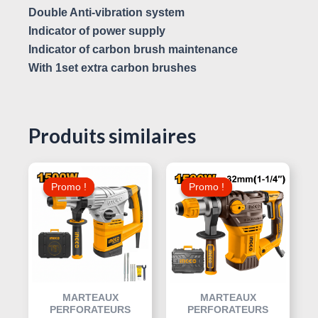
Double Anti-vibration system
Indicator of power supply
Indicator of carbon brush maintenance
With 1set extra carbon brushes
Produits similaires
Le
Le
Le
Le
Prix
Prix
Prix
Prix
Promo !
Promo !
Promo !
Promo !
Initial
Actuel
Initial
Actuel
Était :
Est :
Était :
Est :
245,000 د.ت.
280,000 د.ت.
300,000 د.ت.
MARTEAUX
MARTEAUX
PERFORATEURS
PERFORATEURS