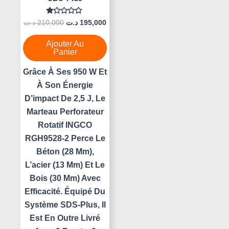
Note
د.ت
210,000
د.ت
195,000
0
Sur
5
Ajouter Au
Panier
Grâce À Ses 950 W Et
À Son Énergie
D’impact De 2,5 J, Le
Marteau Perforateur
Rotatif INGCO
RGH9528-2 Perce Le
Béton (28 Mm),
L’acier (13 Mm) Et Le
Bois (30 Mm) Avec
Efficacité. Équipé Du
Système SDS-Plus, Il
Est En Outre Livré