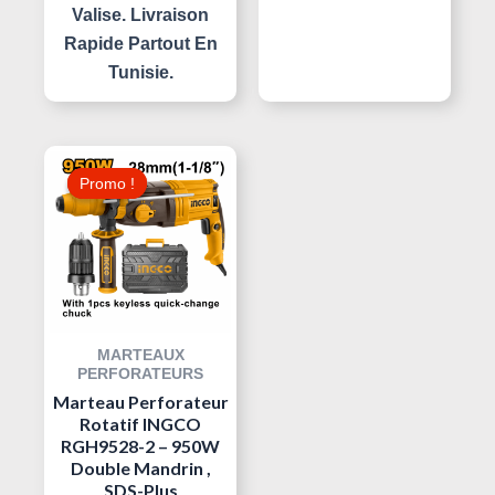
Valise. Livraison
Rapide Partout En
Tunisie.
Le
Le
Prix
Prix
Promo !
Promo !
Initial
Actuel
Était :
Est :
195,000 د.ت.
210,000 د.ت.
MARTEAUX
PERFORATEURS
Marteau Perforateur
Rotatif INGCO
RGH9528-2 – 950W
Double Mandrin ,
SDS-Plus