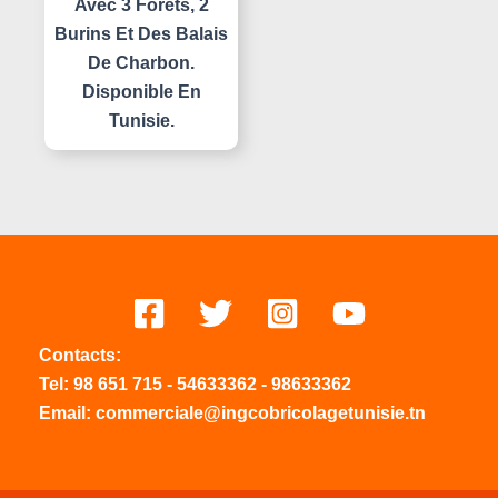
Avec 3 Forets, 2
Burins Et Des Balais
De Charbon.
Disponible En
Tunisie.
Contacts:
Tel:
98 651 715
-
54633
362
-
98633362
Email: commerciale@ingcobricolagetunisie.tn