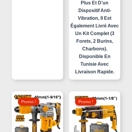
Plus Et D’un
Dispositif Anti-
Vibration, Il Est
Également Livré Avec
Un Kit Complet (3
Forets, 2 Burins,
Charbons).
Disponible En
Tunisie Avec
Livraison Rapide.
Le
Le
Le
Le
Prix
Prix
Prix
Prix
Promo !
Promo !
Promo !
Promo !
Initial
Actuel
Initial
Actuel
Était :
Est :
Était :
Est :
220,000 د.ت.
335,000 د.ت.
400,000 د.ت.