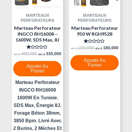
MARTEAUX
MARTEAUX
PERFORATEURS
PERFORATEURS
Marteau Perforateur
Marteau Perforateur
INGCO RH16008 –
950 W RGH9528
1600W, SDS Max, 8J
Note
د.ت
220,000
د.ت
180,000
0
Note
د.ت
400,000
د.ت
335,000
Sur
0
5
Ajouter Au
Sur
5
Panier
Ajouter Au
Panier
Marteau Perforateur
INGCO RH16008
1600W En Tunisie.
SDS Max, Énergie 8J,
Forage Béton 38mm,
3850 Bpm. Livré Avec
2 Burins, 2 Mèches Et