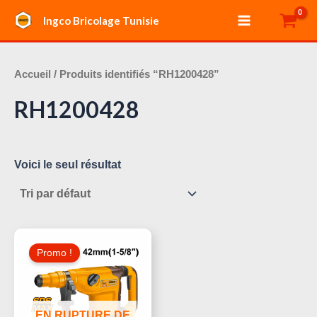
Aller
Main
Ingco Bricolage Tunisie
au
Menu
contenu
Accueil
/ Produits identifiés “RH1200428”
RH1200428
Voici le seul résultat
Le
Le
Prix
Prix
Promo !
Initial
Actuel
Était :
Est :
530,000 د.ت.
550,000 د.ت.
EN RUPTURE DE