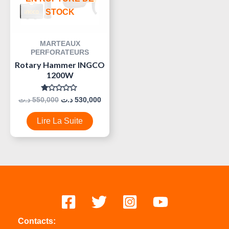
STOCK
MARTEAUX
PERFORATEURS
Rotary Hammer INGCO
1200W
Note
د.ت
550,000
د.ت
530,000
0
Sur
5
Lire La Suite
Contacts: