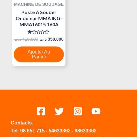
MACHINE DE SOUDAGE
Poste À Souder
Onduleur MMA ING-
MMA16015 160A
Note
د.ت
410,000
د.ت
350,000
0
Sur
5
Ajouter Au
Panier
Contacts:
Tel:
98 651 715
-
54633
362
-
98633362