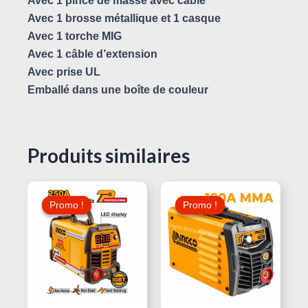
Avec 1 pince de masse avec câble
Avec 1 brosse métallique et 1 casque
Avec 1 torche MIG
Avec 1 câble d’extension
Avec prise UL
Emballé dans une boîte de couleur
Produits similaires
Le
Le
Le
Le
Prix
Prix
Prix
Prix
Promo !
Promo !
Promo !
Promo !
Initial
Actuel
Initial
Actuel
Était :
Est :
Était :
Est :
470,000 د.ت.
460,000 د.ت.
490,000 د.ت.