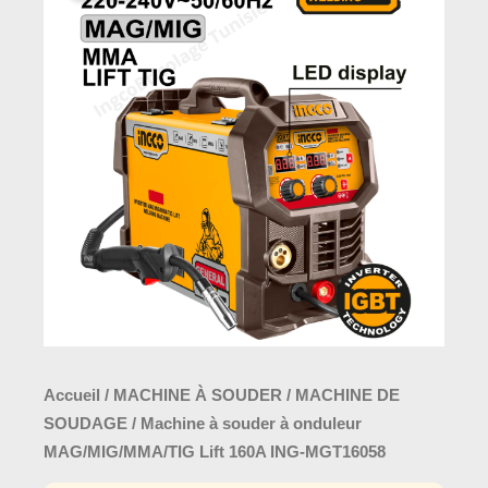
initial
actuel
Machine
était :
est :
à
720,0
810,000 د.ت.
souder
à
onduleur
MAG/MIG/MMA/TIG
Lift
160A
ING-
MGT16058
Accueil
/
MACHINE À SOUDER
/
MACHINE DE
SOUDAGE
/ Machine à souder à onduleur
MAG/MIG/MMA/TIG Lift 160A ING-MGT16058