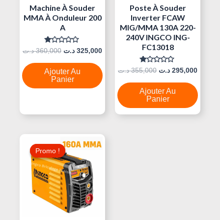
Machine À Souder
Poste À Souder
MMA À Onduleur 200
Inverter FCAW
A
MIG/MMA 130A 220-
240V INGCO ING-
FC13018
Note
د.ت
360,000
د.ت
325,000
0
Sur
5
Note
د.ت
355,000
د.ت
295,000
Ajouter Au
0
Panier
Sur
5
Ajouter Au
Panier
Le
Le
Prix
Prix
Promo !
Promo !
Initial
Actuel
Était :
Est :
350,000 د.ت.
410,000 د.ت.