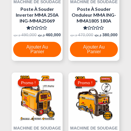
MACHINE DE SOUDAGE
MACHINE DE SOUDAGE
Poste À Souder
Poste À Souder
Inverter MMA 250A
Onduleur MMA ING-
ING-MMA25069
MMA1805 180A
Note
Note
د.ت
490,000
د.ت
460,000
د.ت
470,000
د.ت
380,000
0
0
Sur
Sur
5
5
Ajouter Au
Ajouter Au
Panier
Panier
Le
Le
Le
Le
Prix
Prix
Prix
Prix
Promo !
Promo !
Promo !
Promo !
Initial
Actuel
Initial
Actuel
Était :
Est :
Était :
Est :
355,000 د.ت.
325,000 د.ت.
360,000 د.ت.
MACHINE DE SOUDAGE
MACHINE DE SOUDAGE