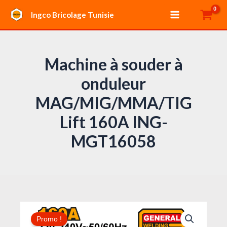
Aller
Main
Ingco Bricolage Tunisie
au
Menu
contenu
Machine à souder à
onduleur
MAG/MIG/MMA/TIG
Lift 160A ING-
MGT16058
Le
Le
quantité
prix
prix
Promo !
de