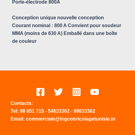
Porte-électrode 800A
Conception unique nouvelle conception
Courant nominal : 800 A Convient pour soudeur
MMA (moins de 630 A) Emballé dans une boîte
de couleur
Contacts:
Tel:
98 651 715
-
54633
362
-
98633362
Email: commerciale@ingcobricolagetunisie.tn