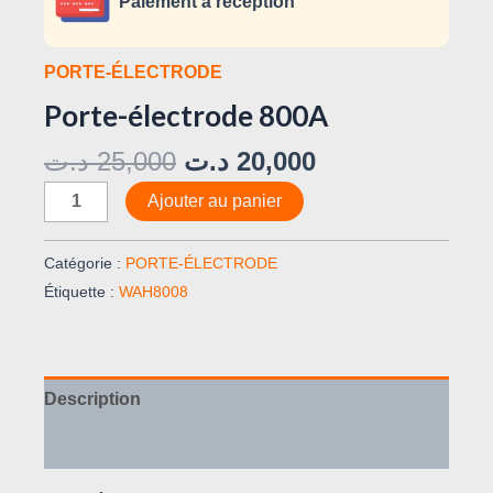
Paiement à réception
PORTE-ÉLECTRODE
Porte-électrode 800A
د.ت
25,000
د.ت
20,000
Ajouter au panier
Catégorie :
PORTE-ÉLECTRODE
Étiquette :
WAH8008
Description
Avis (0)