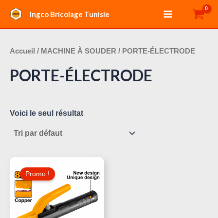
Aller
Main
Ingco Bricolage Tunisie
au
Menu
contenu
Accueil
/
MACHINE À SOUDER
/ PORTE-ÉLECTRODE
PORTE-ÉLECTRODE
Voici le seul résultat
Le
Le
Prix
Prix
Promo !
Initial
Actuel
Était :
Est :
20,000 د.ت.
25,000 د.ت.