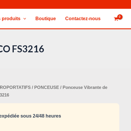
 produits
Boutique
Contactez-nous
GCO FS3216
Le
TROPORTATIFS
/
PONCEUSE
/ Ponceuse Vibrante de
x
prix
3216
tial
actuel
it :
est :
xpédiée sous 24/48 heures
130,000 د.ت.
145,000 د.ت.