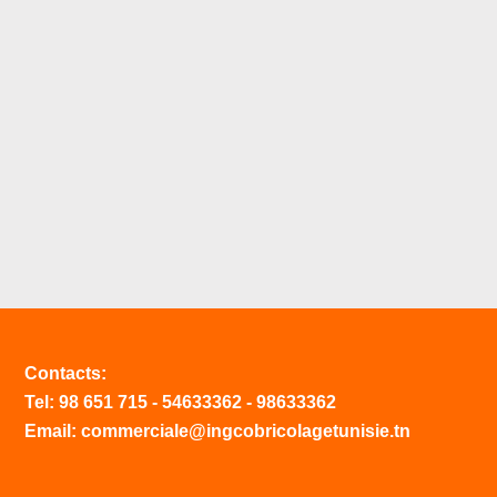
Contacts:
Tel:
98 651 715
-
54633
362
-
98633362
Email: commerciale@ingcobricolagetunisie.tn