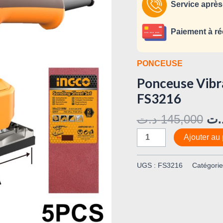
320W
Service après
INGCO
FS3216
Paiement à ré
PONCEUSE
Ponceuse Vibr
FS3216
د.ت
145,000
.ت
Ajouter au 
UGS :
FS3216
Catégorie