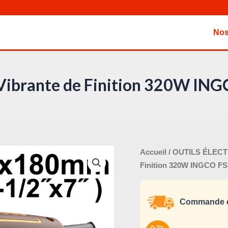
Nos
Vibrante de Finition 320W IN
Le
quantité
Accueil
/
OUTILS ÉLEC
pri
de
Finition 320W INGCO FS
ini
Ponceuse
éta
Vibrante
Commande e
de
Finition