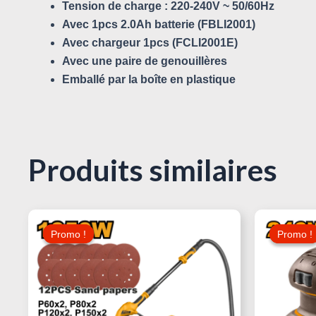
Tension de charge : 220-240V ~ 50/60Hz
Avec 1pcs 2.0Ah batterie (FBLI2001)
Avec chargeur 1pcs (FCLI2001E)
Avec une paire de genouillères
Emballé par la boîte en plastique
Produits similaires
Le
Le
Prix
Prix
Promo !
Promo !
Promo !
Promo !
Initial
Actuel
Était :
Est :
340,000 د.ت.
360,000 د.ت.