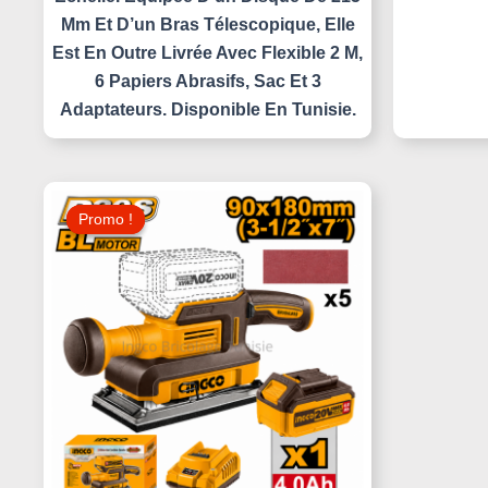
Mm Et D’un Bras Télescopique, Elle
Est En Outre Livrée Avec Flexible 2 M,
6 Papiers Abrasifs, Sac Et 3
Adaptateurs. Disponible En Tunisie.
Le
Le
Prix
Prix
Promo !
Promo !
Initial
Actuel
Était :
Est :
190,000 د.ت.
205,000 د.ت.