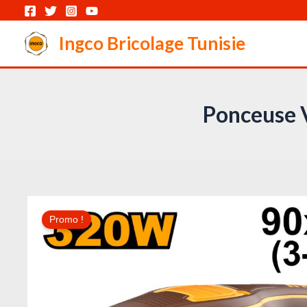
Aller
au
Ingco Bricolage Tunisie
contenu
Ponceuse 
Promo !