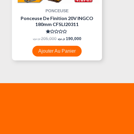
PONCEUSE
Ponceuse De Finition 20V INGCO
180mm CFSLI20311
Note
د.ت
205,000
د.ت
190,000
0
Sur
5
Ajouter Au Panier