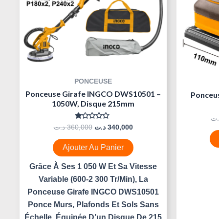
PONCEUSE
Ponceuse Girafe INGCO DWS10501 –
Ponceu
1050W, Disque 215mm
.ت
Note
د.ت
360,000
د.ت
340,000
0
Sur
5
Ajouter Au Panier
Grâce À Ses 1 050 W Et Sa Vitesse
Variable (600-2 300 Tr/min), La
Ponceuse Girafe INGCO DWS10501
Ponce Murs, Plafonds Et Sols Sans
Échelle. Équipée D’un Disque De 215