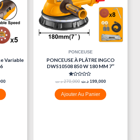
PONCEUSE
e Variable
PONCEUSE À PLÂTRE INGCO
16
DWS10508 850 W 180 MM 7″
Note
000
د.ت
270,000
د.ت
199,000
0
Sur
5
Ajouter Au Panier