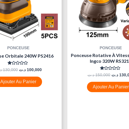
PONCEUSE
PONCEUSE
Ponceuse Rotative À Vitess
se Orbitale 240W PS2416
Ingco 320W RS32
Note
د
130,000
د.ت
100,000
0
Note
د.ت
150,000
د.ت
130,
Sur
0
5
Ajouter Au Panier
Sur
5
Ajouter Au Panier