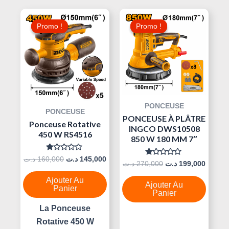
Le
Le
Le
Le
Prix
Prix
Prix
Prix
Promo !
Promo !
Promo !
Promo !
Initial
Actuel
Initial
Actuel
Était :
Est :
Était :
Est :
270,000 د.ت.
145,000 د.ت.
160,000 د.ت.
PONCEUSE
PONCEUSE
PONCEUSE À PLÂTRE
Ponceuse Rotative
INGCO DWS10508
450 W RS4516
850 W 180 MM 7″
Note
د.ت
160,000
د.ت
145,000
Note
د.ت
270,000
د.ت
199,000
0
0
Sur
Sur
5
Ajouter Au
5
Ajouter Au
Panier
Panier
La Ponceuse
Rotative 450 W