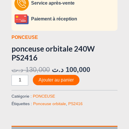
Service après-vente
Paiement à réception
PONCEUSE
ponceuse orbitale 240W
PS2416
د.ت
130,000
د.ت
100,000
Ajouter au panier
Catégorie :
PONCEUSE
Étiquettes :
Ponceuse orbitale
,
PS2416