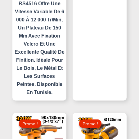
RS4516 Offre Une
Vitesse Variable De 6
000 À 12 000 Tr/min,
Un Plateau De 150
Mm Avec Fixation
Velcro Et Une
Excellente Qualité De
Finition. Idéale Pour
Le Bois, Le Métal Et
Les Surfaces
Peintes. Disponible
En Tunisie.
Le
Le
Le
Le
Prix
Prix
Prix
Prix
Promo !
Promo !
Promo !
Promo !
Initial
Actuel
Initial
Actuel
Était :
Est :
Était :
Est :
150,000 د.ت.
130,000 د.ت.
145,000 د.ت.