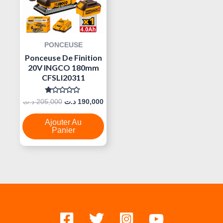
PONCEUSE
Ponceuse De Finition
20V INGCO 180mm
CFSLI20311
Note
د.ت
205,000
د.ت
190,000
0
Sur
5
Ajouter Au
Panier