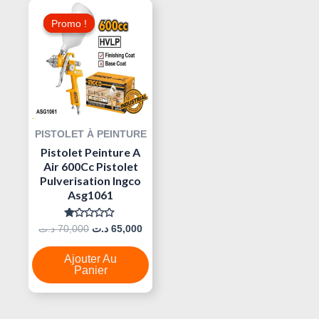
Le
Le
Prix
Prix
Promo !
Promo !
Initial
Actuel
Était :
Est :
65,000 د.ت.
70,000 د.ت.
PISTOLET À PEINTURE
Pistolet Peinture A
Air 600Cc Pistolet
Pulverisation Ingco
Asg1061
Note
د.ت
70,000
د.ت
65,000
0
Sur
5
Ajouter Au
Panier