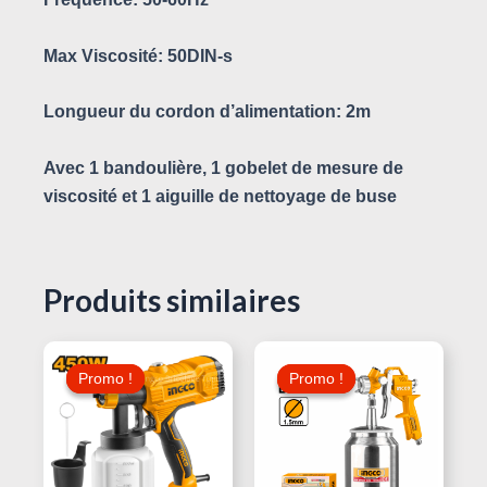
Max Viscosité: 50DIN-s
Longueur du cordon d’alimentation: 2m
Avec 1 bandoulière, 1 gobelet de mesure de
viscosité et 1 aiguille de nettoyage de buse
Produits similaires
Le
Le
Le
Le
Prix
Prix
Prix
Prix
Promo !
Promo !
Promo !
Promo !
Initial
Actuel
Initial
Actuel
Était :
Est :
Était :
Est :
65,000 د.ت.
95,000 د.ت.
105,000 د.ت.