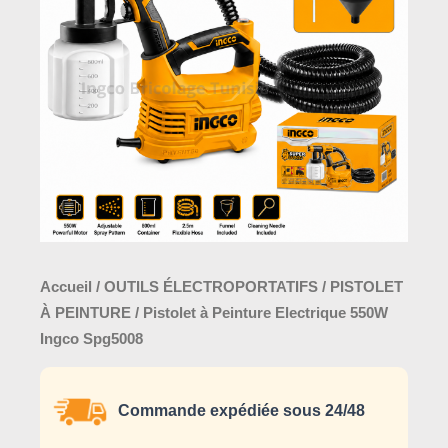
Electrique
550W
Ingco
Spg5008
Accueil
/
OUTILS ÉLECTROPORTATIFS
/
PISTOLET
À PEINTURE
/ Pistolet à Peinture Electrique 550W
Ingco Spg5008
Commande expédiée sous 24/48