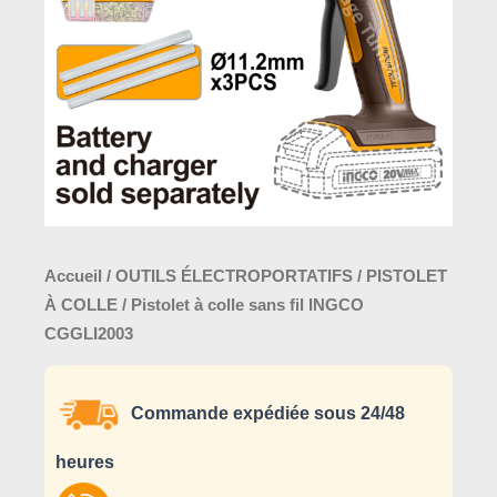
fil
INGCO
CGGLI2003
Accueil
/
OUTILS ÉLECTROPORTATIFS
/
PISTOLET
À COLLE
/ Pistolet à colle sans fil INGCO
CGGLI2003
Commande expédiée sous 24/48
heures