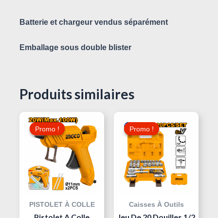
Batterie et chargeur vendus séparément
Emballage sous double blister
Produits similaires
Le
Le
Le
Le
Prix
Prix
Prix
Prix
Promo !
Promo !
Promo !
Promo !
Initial
Actuel
Initial
Actuel
Était :
Est :
Était :
Est :
115,000 د.ت.
25,000 د.ت.
30,000 د.ت.
PISTOLET À COLLE
Caisses À Outils
Pistolet A Colle
Jeu De 20 Douilles 1/2