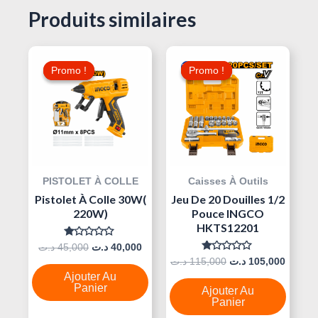
Produits similaires
Le
Le
Le
Le
Prix
Prix
Prix
Prix
Promo !
Promo !
Promo !
Promo !
Initial
Actuel
Initial
Actuel
Était :
Est :
Était :
Est :
115,000 د.ت.
40,000 د.ت.
45,000 د.ت.
PISTOLET À COLLE
Caisses À Outils
Pistolet À Colle 30W(
Jeu De 20 Douilles 1/2
220W)
Pouce INGCO
HKTS12201
Note
د.ت
45,000
د.ت
40,000
0
Note
د.ت
115,000
د.ت
105,000
Sur
0
5
Ajouter Au
Sur
5
Panier
Ajouter Au
Panier