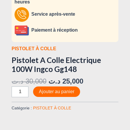
heures
Service après-vente
Paiement à réception
PISTOLET À COLLE
Pistolet A Colle Electrique
100W Ingco Gg148
د.ت
30,000
د.ت
25,000
Ajouter au panier
Catégorie :
PISTOLET À COLLE