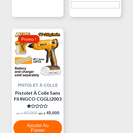
Le
Le
Prix
Prix
Promo !
Promo !
Initial
Actuel
Était :
Est :
45,000 د.ت.
60,000 د.ت.
PISTOLET À COLLE
Pistolet À Colle Sans
Fil INGCO CGGLI2003
Note
د.ت
60,000
د.ت
45,000
0
Sur
5
Ajouter Au
Panier