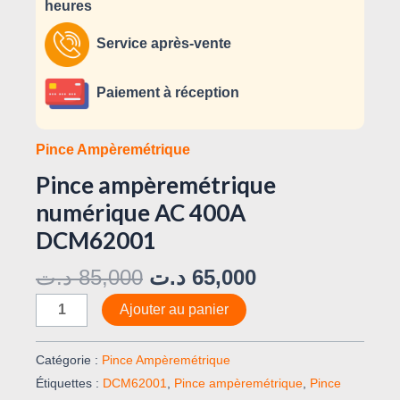
heures
Service après-vente
Paiement à réception
Pince Ampèremétrique
Pince ampèremétrique
numérique AC 400A
DCM62001
د.ت
85,000
د.ت
65,000
Ajouter au panier
Catégorie :
Pince Ampèremétrique
Étiquettes :
DCM62001
,
Pince ampèremétrique
,
Pince