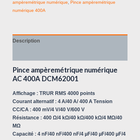
ampèremétrique numérique
,
Pince ampèremétrique
numérique 400A
Description
Avis (0)
Pince ampèremétrique numérique
AC 400A DCM62001
Affichage : TRUR RMS 4000 points
Courant alternatif : 4 A/40 A/ 400 A Tension
CC/CA : 400 mV/4 V/40 V/600 V
Résistance : 400 Ω/4 kΩ/40 kΩ/400 kΩ/4 MΩ/40
MΩ
Capacité : 4 nF/40 nF/400 nF/4 µF/40 µF/400 µF/4