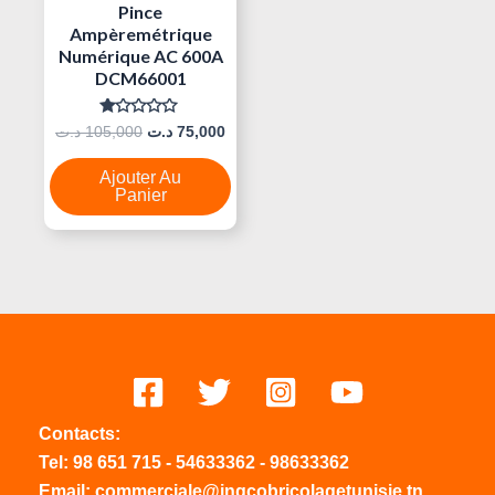
Pince
Ampèremétrique
Numérique AC 600A
DCM66001
Note
د.ت
105,000
د.ت
75,000
0
Sur
5
Ajouter Au
Panier
Contacts:
Tel:
98 651 715
-
54633
362
-
98633362
Email: commerciale@ingcobricolagetunisie.tn