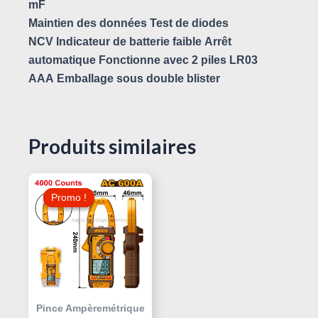
mF
Maintien des données Test de diodes
NCV Indicateur de batterie faible Arrêt
automatique Fonctionne avec 2 piles LR03
AAA Emballage sous double blister
Produits similaires
Le
Le
Prix
Prix
Promo !
Promo !
Initial
Actuel
Était :
Est :
75,000 د.ت.
105,000 د.ت.
Pince Ampèremétrique