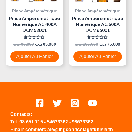
Pince Ampèremétrique
Pince Ampèremétrique
Pince Ampèremétrique
Pince Ampèremétrique
Numérique AC 400A
Numérique AC 600A
DCM62001
DCM66001
Note
Note
د.ت
85,000
د.ت
65,000
د.ت
105,000
د.ت
75,000
0
0
Sur
Sur
5
5
Ajouter Au Panier
Ajouter Au Panier
Contacts:
Tel:
98 651 715
-
54633
362
-
98633362
Email: commerciale@ingcobricolagetunisie.tn