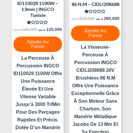
ID110028 1100W –
86 N.m – CIDLI208688
13mm | INGCO
Tunisie
Note
د.ت
310,000
د.ت
260,000
0
Sur
Note
د.ت
145,000
د.ت
125,000
5
Ajouter Au
0
Panier
Sur
5
Ajouter Au
Panier
La Visseuse-
Perceuse À
La Perceuse À
Percussion INGCO
Percussion INGCO
CIDLI208688 20V
ID110028 1100W Offre
Brushless 86 N.m
Une Puissance
Offre Une Puissance
Élevée Et Une
Exceptionnelle Grâce
Vitesse Variable
À Son Moteur Sans
Jusqu’à 3000 Tr/min
Charbon, Son
Pour Des Perçages
Mandrin Métallique
Rapides Et Précis.
Jacobs De 13 Mm Et
Dotée D’un Mandrin
Sa Fonction