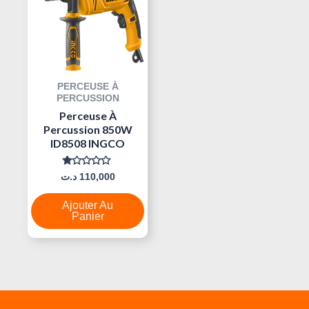
PERCEUSE À
PERCUSSION
Perceuse À
Percussion 850W
ID8508 INGCO
Note
د.ت
110,000
0
Sur
5
Ajouter Au
Panier