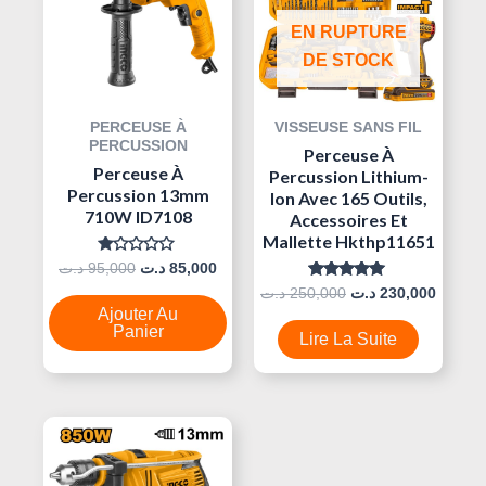
250,000 د.ت.
85,000 د.ت.
95,000 د.ت.
EN RUPTURE
DE STOCK
PERCEUSE À
VISSEUSE SANS FIL
PERCUSSION
Perceuse À
Perceuse À
Percussion Lithium-
Percussion 13mm
Ion Avec 165 Outils,
710W ID7108
Accessoires Et
Mallette Hkthp11651
Note
د.ت
95,000
د.ت
85,000
0
Note
د.ت
250,000
د.ت
230,000
Sur
5.00
5
Ajouter Au
Sur 5
Panier
Lire La Suite