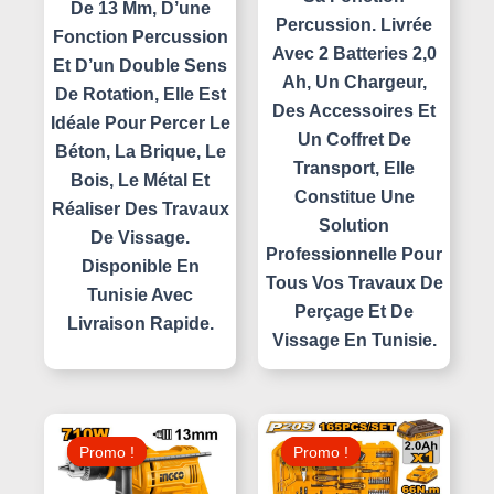
De 13 Mm, D’une
Percussion. Livrée
Fonction Percussion
Avec 2 Batteries 2,0
Et D’un Double Sens
Ah, Un Chargeur,
De Rotation, Elle Est
Des Accessoires Et
Idéale Pour Percer Le
Un Coffret De
Béton, La Brique, Le
Transport, Elle
Bois, Le Métal Et
Constitue Une
Réaliser Des Travaux
Solution
De Vissage.
Professionnelle Pour
Disponible En
Tous Vos Travaux De
Tunisie Avec
Perçage Et De
Livraison Rapide.
Vissage En Tunisie.
Le
Le
Le
Le
Prix
Prix
Prix
Prix
Promo !
Promo !
Promo !
Promo !
Initial
Actuel
Initial
Actuel
Était :
Est :
Était :
Est :