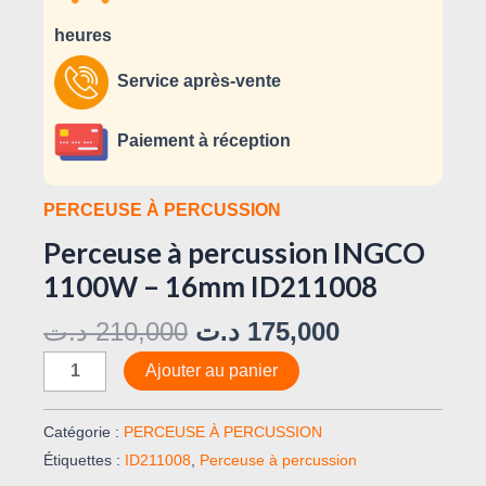
heures
Service après-vente
Paiement à réception
PERCEUSE À PERCUSSION
Perceuse à percussion INGCO
1100W – 16mm ID211008
د.ت
210,000
د.ت
175,000
Ajouter au panier
Catégorie :
PERCEUSE À PERCUSSION
Étiquettes :
ID211008
,
Perceuse à percussion