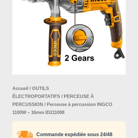
INGCO
1100W
–
16mm
ID211008
Accueil
/
OUTILS
ÉLECTROPORTATIFS
/
PERCEUSE À
PERCUSSION
/ Perceuse à percussion INGCO
1100W – 16mm ID211008
Commande expédiée sous 24/48