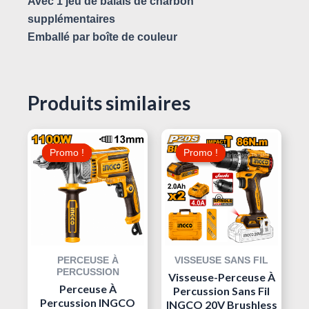
Avec 1 jeu de balais de charbon
supplémentaires
Emballé par boîte de couleur
Produits similaires
Le
Le
Le
Le
Prix
Prix
Prix
Prix
Promo !
Promo !
Promo !
Promo !
Initial
Actuel
Initial
Actuel
Était :
Est :
Était :
Est :
310,000 د.ت.
125,000 د.ت.
145,000 د.ت.
PERCEUSE À
VISSEUSE SANS FIL
PERCUSSION
Visseuse-Perceuse À
Perceuse À
Percussion Sans Fil
Percussion INGCO
INGCO 20V Brushless